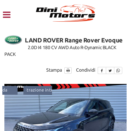
HOME
CHI SIAMO
LAND ROVER Range Rover Evoque
LISTA VEICOLI
2.0D I4 180 CV AWD Auto R-Dynamic BLACK
PACK
NOLEGGIO A BREVE TERMINE
Stampa
Condividi
SERVIZI
trazione integrale
ordinabile
FINANZIAMENTI – LEASING
ACQUISTIAMO USATO
ASSISTENZA