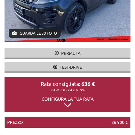
DICONO DI NOI
CONTATTI
GUARDA LE 30 FOTO
PERMUTA
TEST-DRIVE
Rata consigliata:
636 €
T.A.N. 8% - T.A.E.G.
9%
CONFIGURA LA TUA RATA
PREZZO
26.900 €