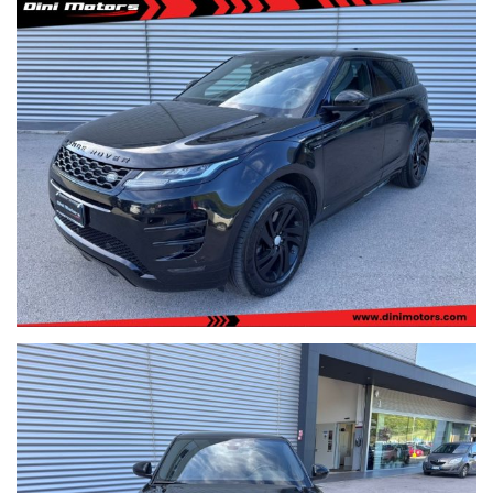
bluetooth, apple car play, android auto, trazione integrale, sedili
full elettrici, varie modalità di guida su strada e fuoristrada, ecc
ecc...
Possibilità di garanzia estesa a 24/36 mesi in tutta europa h24 !
Auto in allestimento SE con i pacchetti R-Dynamic e Black pack,
compreso di tetto panoramico, cerchi neri, fari ful led enteriori e
posteriori, telecamera, interni in pelle, palette al volante, inpianto
audio Premium MERIDIAN, clima bi-zona automatico, virtual
cockpit, sedili full elettrici con memorie, sensore dell'angolo
cieco, lane assist, bluetooth, volante multifunzionale parabrezza
riscaldabile, fendinebbia, volante riscaldato key-less go, ecc ecc..
Autovettura in pronta consegna visionabile presso la nostra sede
di Sant'angelo in vado (PU)
Dini Motors è sinonimo di garanzia: siamo al vostro servizio dal
1960.
I nostri usati sono rigorosamente controllati e igienizzati prima
della consegna, sono coperti da garanzia di conformità europea