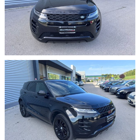
per 12 mesi, usufruibile su tutto il territorio Italiano, estendibile
fino 60 mesi (5 ANNI) con garanzie convenzionali ulteriori.
Ritiriamo o acquistiamo il tuo usato, per richiesta valutazione
descrivere la permuta con marca/modello/km/anno/condizioni
esterne/interne/meccaniche ed allegare delle foto evidenziando
eventuali difetti/lavori da eseguire.
Possibilità di pagamento con finanziamento o leasing in comode
rate personalizzabili, da valutare in sede poichè il calcolatore
automatico del sito è puramente indicativo.
Formule finanziarie con valore futuro garantito anche per i nostri
veicoli usati dove potrai decidere se tenerla o restituirla dopo
2/3/4 anni di rateizzazione.
Per gli interessati è gradito contatto telefonico allo 0722810139.
Vieni a conoscerci sul nostro sito www.dinimotors.com, troverai
ulteriori foto e in altà qualità.
Ci puoi trovare a Sant'Angelo in Vado (PU) presso la nuova sede in