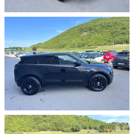
Voc. Calvernazzo n° 3 lungo la SS 73 bis accanto alla stazione di
servizio Beyfin.
siamo facilmente raggiungibili in pullman dalla stazione di Pesaro
o dalla stazione di Arezzo per il versante tirrenico.
I dettagli dell'auto inseriti nell'annuncio potrebbero in alcuni casi
differire da quelli realmente presenti sulla vettura; pertanto prima
dell'acquisto, vi invitiamo a verificare sia la correttezza degli
stessi che la disponibilità del veicolo.
Buon acquisto!