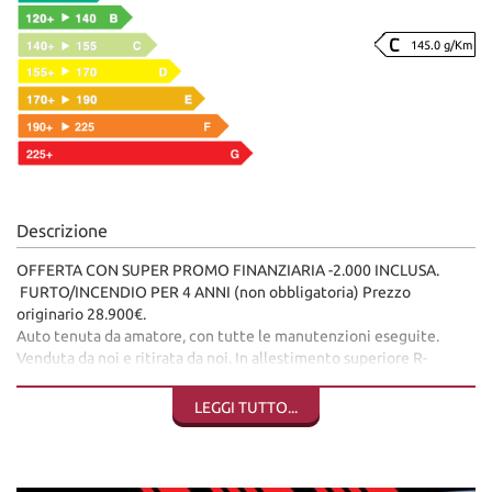
145.0 g/Km
Descrizione
OFFERTA CON SUPER PROMO FINANZIARIA -2.000 INCLUSA.
FURTO/INCENDIO PER 4 ANNI (non obbligatoria) Prezzo
originario 28.900€.
Auto tenuta da amatore, con tutte le manutenzioni eseguite.
Venduta da noi e ritirata da noi. In allestimento superiore R-
DYNAMIC, molto accessorita compreso di fari full led anteriori e
posteriori, pacchetto Black esterno, cerchi in lega nero lucido,
LEGGI TUTTO...
sensori di parcheggio + telecamera, vetri posteriori oscurati,
interni compelatamente in pelle, impianto audio Premium
MERIDIAN, clima bi-zona automatico, cruise control, lane assist,
schermo multimediale grande regolabile in angolazione,