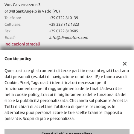
Voc. Calvernazzo n.3
61048 Sant'Angelo in Vado (PU)
Telefono:
+39 0722 810139
Cellulare:
+39 328 712 1323
Fax:
+39 0722 819605
Email:
info@dinimotors.com
Indicazioni stradali
Cookie policy
Dati fiscali:
Questo sito e gli strumenti di terze parti in esso integrati trattano
Dini Motors Srl
dati personali (es. dati di navigazione o indirizzi IP) e fanno uso di
Via Nazionale Sud, 5, Sant'Angelo in Vado (PU)
Cookie, Pixel, Tags o altri identificatori necessari per il
C.F/P.IVA:
02318740418
funzionamento e per il raggiungimento delle finalità descritte
Registro delle imprese:
PU
nella cookie policy, tra cui il miglioramento delle funzionalità del
sito e la pubblicità personalizzata. Cliccando sul pulsante Accetta
Tutti dichiari di accettare l'utilizzo di queste tecnologie. In
alternativa puoi personalizzare le tue scelte tramite l'apposito
pulsante. Scopri di più e personalizza.