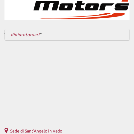
dinimotorssrl
Sede di Sant'Angelo in Vado