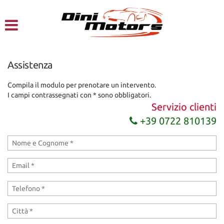
HOME
CHI SIAMO
Assistenza
LISTA VEICOLI
Compila il modulo per prenotare un intervento.
I campi contrassegnati con * sono obbligatori.
NOLEGGIO A BREVE TERMINE
Servizio clienti
+39 0722 810139
SERVIZI
FINANZIAMENTI – LEASING
ACQUISTIAMO USATO
ASSISTENZA