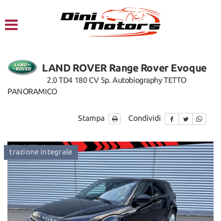
HOME
CHI SIAMO
LAND ROVER Range Rover Evoque
LISTA VEICOLI
2.0 TD4 180 CV 5p. Autobiography TETTO
PANORAMICO
NOLEGGIO A BREVE TERMINE
Stampa
Condividi
SERVIZI
ordinabile
fuoristrada
trazione int
FINANZIAMENTI – LEASING
ACQUISTIAMO USATO
ASSISTENZA