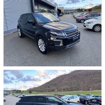
o dal nostro operatore potrebbero anche differire o presentare
qualche errore, pertanto ricordiamo che questo è solo un'annuncio
e prima dell'acquisto, vi invitiamo a verificare in sede di persona
sia la correttezza dei dettagli, lo stato dell'auto se volete anche
con l'ausilio di un vostro meccanico o referente di fiducia e la
disponibilità del veicolo.
Buon acquisto!