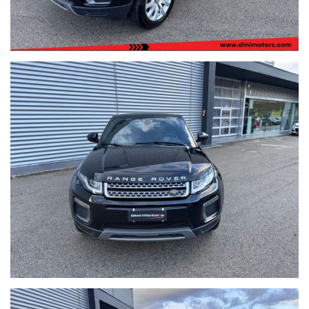
Ritiriamo o acquistiamo il tuo usato, per richiesta valutazione
descrivere la permuta con marca/modello/km/anno/condizioni
esterne/interne/meccaniche ed allegare delle foto evidenziando
eventuali difetti/lavori da eseguire.
Possibilità di pagamento con finanziamento o leasing in comode
rate personalizzabili, da valutare in sede poichè il calcolatore
automatico del sito è puramente indicativo.
Formule finanziarie anche con maxirata o restituzione dopo 2/3/4
anni.
Per gli interessati è gradito contatto telefonico allo 0722810139.
Ci puoi trovare a Sant'Angelo in Vado (PU) presso la nuova sede in
Voc. Calvernazzo n° 3 lungo la SS 73 bis accanto alla stazione di
servizio Beyfin.
Siamo facilmente raggiungibili in pullman dalla stazione di Pesaro
o dalla stazione di Arezzo per il versante tirrenico.
I dettagli dei veicoli inseriti negli annunci dal sistema automatico