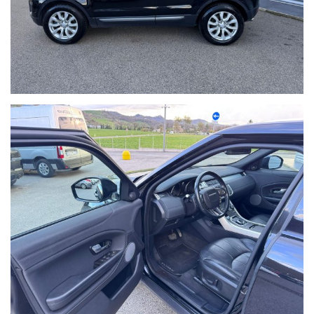
Ho letto e accetto
l'informativa privacy
*
Acconsento al trattamento dei miei dati per finalità di
marketing
Invia
Queste informazioni non saranno condivise con terze parti