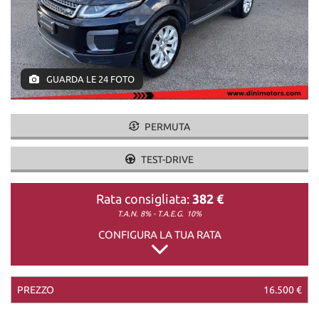
DICONO DI NOI
CONTATTI
GUARDA LE 24 FOTO
PERMUTA
TEST-DRIVE
Rata consigliata:
382 €
T.A.N. 8% - T.A.E.G.
10%
CONFIGURA LA TUA RATA
PREZZO
16.500 €