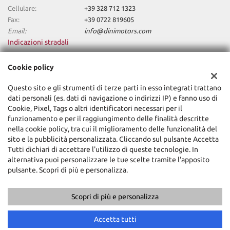
Cellulare:
+39 328 712 1323
Fax:
+39 0722 819605
Email:
info@dinimotors.com
Indicazioni stradali
Cookie policy
Dati fiscali:
Questo sito e gli strumenti di terze parti in esso integrati trattano
Dini Motors Srl
dati personali (es. dati di navigazione o indirizzi IP) e fanno uso di
Via Nazionale Sud, 5, Sant'Angelo in Vado (PU)
Cookie, Pixel, Tags o altri identificatori necessari per il
C.F/P.IVA:
02318740418
funzionamento e per il raggiungimento delle finalità descritte
Registro delle imprese:
PU
nella cookie policy, tra cui il miglioramento delle funzionalità del
sito e la pubblicità personalizzata. Cliccando sul pulsante Accetta
Tutti dichiari di accettare l'utilizzo di queste tecnologie. In
alternativa puoi personalizzare le tue scelte tramite l'apposito
pulsante. Scopri di più e personalizza.
Scopri di più e personalizza
Copyright © 2026 GestionaleAuto.com S.r.l., Tutti i diritti riservati -
Leggi l'informativa sulla privacy
-
Cookie Policy
Accetta tutti
Sito creato da:
GestionaleAuto.com