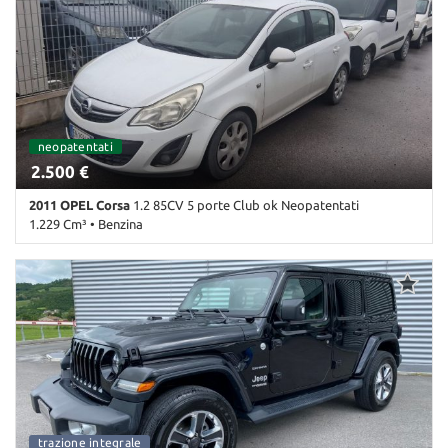
Antifurto • Autoradio • Autoradio digitale • Bluetooth • Bracciolo •
Cerchi in lega • Chiusura centralizzata • Climatizzatore • Controllo
trazione • Cruise Control • ESP • Fari Xenon • Fendinebbia • Frenata
d'emergenza assistita • Immobilizzatore elettronico • Sensore di
luce • Sensore di pioggia • Sensori di parcheggio posteriori •
Servosterzo • Navigatore satellitare • Specchietti laterali elettrici
neopatentati
2.500 €
2011 OPEL Corsa
1.2 85CV 5 porte Club ok Neopatentati
1.229 Cm³ • Benzina
200.000 Km • Cambio Manuale (5) • Bianco pastello • 5 Porte • ABS
• Airbag • Airbag laterali • Airbag Passeggero • Chiusura
centralizzata • Controllo trazione • ESP • Immobilizzatore
elettronico • Servosterzo • Specchietti laterali elettrici
fuoristrada
trazione integrale
fuoristrada