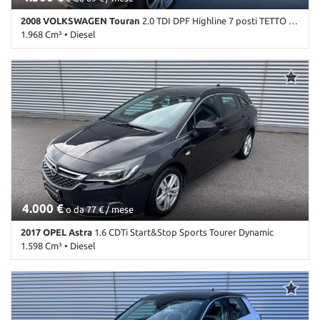
2008 VOLKSWAGEN Touran
2.0 TDI DPF Highline 7 posti TETTO ok neopatentati
1.968 Cm³ • Diesel
268.000 Km • Cambio Manuale (6) • Nero metallizzato • 5 Porte •
ABS • Airbag • Airbag laterali • Airbag Passeggero • Airbag testa •
Antifurto • Autoradio • Bracciolo • Cerchi in lega • Chiusura
centralizzata • Climatizzatore • Controllo trazione • Cruise Control
• ESP • Fendinebbia • Filtro antiparticolato • Immobilizzatore
elettronico • Sedile posteriore sdoppiato • Sensori di parcheggio
posteriori • Servosterzo • Specchietti laterali elettrici
4.000 €
o da 77 € / mese
2017 OPEL Astra
1.6 CDTi Start&Stop Sports Tourer Dynamic
1.598 Cm³ • Diesel
287.000 Km • Cambio Manuale (6) • Nero metallizzato • 5 Porte •
ABS • Airbag • Airbag laterali • Airbag Passeggero • Airbag testa •
Autoradio • Bluetooth • Bracciolo • Cerchi in lega • Chiusura
centralizzata • Climatizzatore • Controllo trazione • Cruise Control