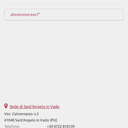
Sedile posteriore sdoppiato • Sensore di luce • Sensore di pioggia
• Sensori di parcheggio anteriori • Sensori di parcheggio posteriori
• Servosterzo • Specchietti laterali elettrici • Start/Stop
dinimotorssrl
Automatico • Touch screen • USB • Vivavoce • Volante in pelle •
Volante multifunzione
Sede di Sant'Angelo in Vado
Voc. Calvernazzo n.3
61048 Sant'Angelo in Vado (PU)
Telefono:
+39 0722 810139