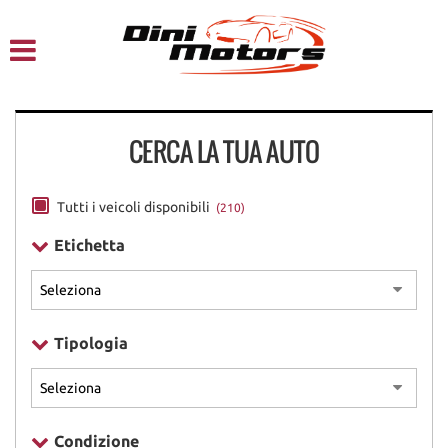
HOME
CHI SIAMO
CERCA LA TUA AUTO
LISTA VEICOLI
NOLEGGIO A BREVE TERMINE
Tutti i veicoli disponibili
(210)
Etichetta
SERVIZI
FINANZIAMENTI – LEASING
Tipologia
ACQUISTIAMO USATO
ASSISTENZA
Condizione