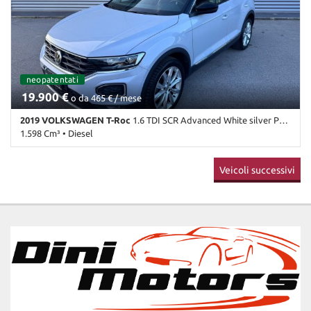
• ESP • Fendinebbia • Immobilizzatore elettronico • Sensore di luce
• Sensore di pioggia • Servosterzo • Specchietti laterali elettrici
ordinabile
neopatentati
ordinabile
19.900 €
o da 465 € / mese
2019 VOLKSWAGEN T-Roc
1.6 TDI SCR Advanced White silver PERLATO OK NEOPA
1.598 Cm³ • Diesel
98.000 Km • Cambio Manuale (6) • Bianco metallizzato • 5 Porte •
Veicoli successivi
ABS • Adaptive Cruise Control • Airbag • Airbag laterali • Airbag
Passeggero • Airbag testa • Alzacristalli elettrici • Android Auto •
Apple CarPlay • Autoradio • Autoradio digitale • Bluetooth •
Boardcomputer • Bracciolo • Cerchi in lega • Chiusura centralizzata
• Chiusura centralizzata telecomandata • Climatizzatore •
Climatizzatore automatico, 2 zone • Controllo trazione • Cruise
Control • ESP • Fari bi-Xeno • Fari Xenon • Fendinebbia • Filtro
antiparticolato • Frenata d'emergenza assistita • Freno di
stazionamento elettrico • Immobilizzatore elettronico • Limitatore
di velocità • Luci diurne • Luci diurne LED • Marmitta catalitica •
Monitoraggio pressione pneumatici • MP3 • Pneumatici da neve •