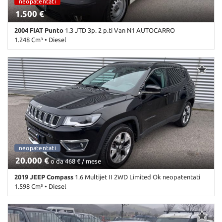
autocarro
neopatentati
autocarro
Vivavoce • Volante in pelle • Volante multifunzione
1.500 €
2004 FIAT Punto
1.3 JTD 3p. 2 p.ti Van N1 AUTOCARRO
1.248 Cm³ • Diesel
399.000 Km • Cambio Manuale (5) • Bianco pastello • 3 Porte •
Airbag • Chiusura centralizzata • Immobilizzatore elettronico •
Servosterzo
fuoristrada
neopatentati
fuoristrada
20.000 €
o da 468 € / mese
2019 JEEP Compass
1.6 Multijet II 2WD Limited Ok neopatentati
1.598 Cm³ • Diesel
44.000 Km • Cambio Manuale (6) • Nero metallizzato • 5 Porte •
ABS • Airbag • Airbag laterali • Airbag Passeggero • Airbag testa •