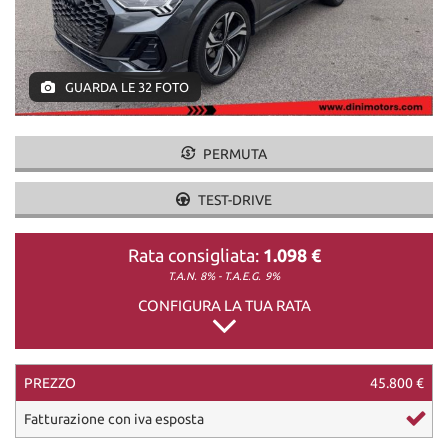
DICONO DI NOI
GUARDA LE 32 FOTO
CONTATTI
PERMUTA
TEST-DRIVE
Rata consigliata:
1.098 €
T.A.N. 8% - T.A.E.G.
9%
CONFIGURA LA TUA RATA
PREZZO
45.800 €
Fatturazione con iva esposta