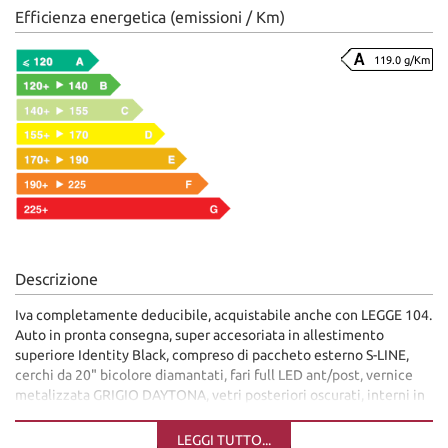
Efficienza energetica (emissioni / Km)
119.0 g/Km
Descrizione
Iva completamente deducibile, acquistabile anche con LEGGE 104.
Auto in pronta consegna, super accesoriata in allestimento
superiore Identity Black, compreso di paccheto esterno S-LINE,
cerchi da 20" bicolore diamantati, fari full LED ant/post, vernice
metalizzata GRIGIO DAYTONA, vetri posteriori oscurati, interni in
pelle, pacchetto S-line interno, volante tagliato, palette al
volante, mantenimento della corsia, cruise control adattivo,
LEGGI TUTTO...