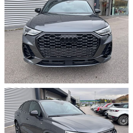
per 12 mesi, usufruibile su tutto il territorio Italiano, estendibile
fino 60 mesi (5 ANNI) con garanzie convenzionali ulteriori.
Ritiriamo o acquistiamo il tuo usato, per richiesta valutazione
descrivere la permuta con marca/modello/km/anno/condizioni
esterne/interne/meccaniche ed allegare delle foto evidenziando
eventuali difetti/lavori da eseguire.
Possibilità di pagamento con finanziamento o leasing in comode
rate personalizzabili, da valutare in sede poichè il calcolatore
automatico del sito è puramente indicativo.
Formule finanziarie anche con maxirata o restituzione dopo 2/3/4
anni.
Per gli interessati è gradito contatto telefonico allo 0722810139.
Ci puoi trovare a Sant'Angelo in Vado (PU) presso la nuova sede in
Voc. Calvernazzo n° 3 lungo la SS 73 bis accanto alla stazione di
servizio Beyfin.
Siamo facilmente raggiungibili in pullman dalla stazione di Pesaro