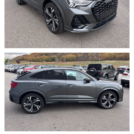
o dalla stazione di Arezzo per il versante tirrenico.
I dettagli dei veicoli inseriti negli annunci dal sistema automatico
o dal nostro operatore potrebbero anche differire o presentare
qualche errore, pertanto ricordiamo che questo è solo un'annuncio
e prima dell'acquisto, vi invitiamo a verificare in sede di persona
sia la correttezza dei dettagli, lo stato dell'auto se volete anche
con l'ausilio di un vostro meccanico o referente di fiducia e la
disponibilità del veicolo.
Buon acquisto!