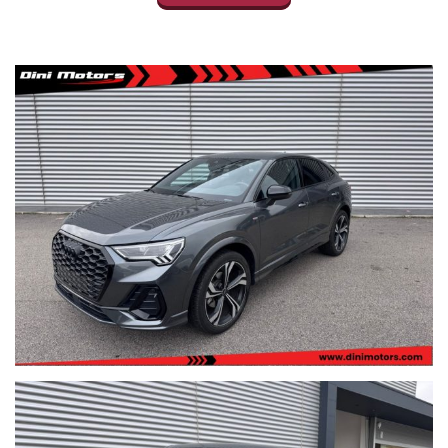
virtual cockpit, sedili riscaldati, clima bi-zona automatico, schermo
multimediale, apple carplay, android auto, luci ambientali
colorate, google maps satellitare, apertura/chiusura baule
elettrica, keyless go, freno a mano elettrico, bluetooth, comandi al
volante, alzacristalli elettrici, pacchetto black, ecc ecc..
SUPER OFFERTA VALIDA CON PROMO FINANZIAMENTO -2000
APPLICATA DAL PREZZO ORIGINARIO DI € 47.800€ (non
obbligatoria)
PER VISIONARE LA DISPONIBILITà COMPLETA DELLE NOSTRE
AUTO CLICCATE SOTTO ENTRANDO NELLA NOSTRA PAGINA
www.dinimotors.com
Tutti i veicoli sono in pronta consegna contattateci per
un'appuntamento, è sempre gradita visione/prova, se volete anche
con un vostro meccanico o referente di fiducia.
Dini Motors è sinonimo di garanzia: siamo al vostro servizio dal
1960.
I nostri usati sono rigorosamente controllati e igienizzati prima
della consegna, sono coperti da garanzia di conformità europea