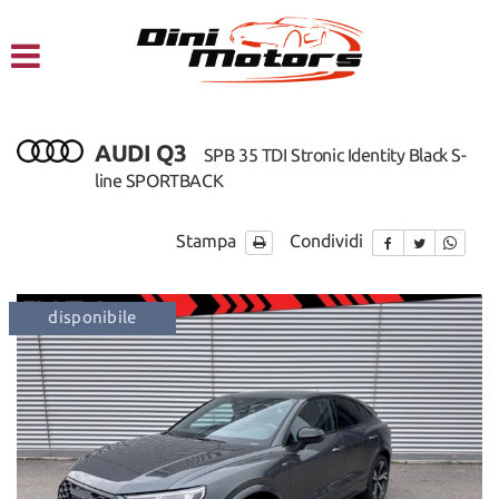
HOME
CHI SIAMO
AUDI Q3
SPB 35 TDI Stronic Identity Black S-
LISTA VEICOLI
line SPORTBACK
NOLEGGIO A BREVE TERMINE
Stampa
Condividi
SERVIZI
disponibile
fuoristrada
disponib
FINANZIAMENTI – LEASING
ACQUISTIAMO USATO
ASSISTENZA