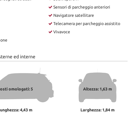
Sensori di parcheggio anteriori
Navigatore satellitare
Telecamera per parcheggio assistito
Vivavoce
ione
sterne ed interne
osti omologati: 5
Altezza: 1,63 m
unghezza: 4,43 m
Larghezza: 1,84 m