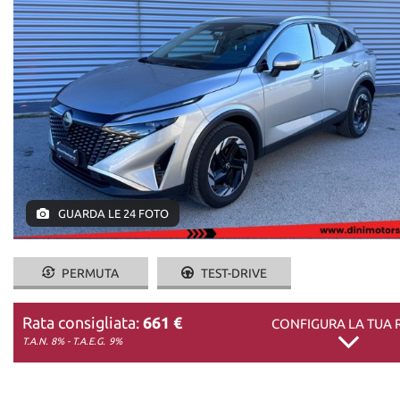
DICONO DI NOI
CONTATTI
GUARDA LE 24 FOTO
PERMUTA
TEST-DRIVE
Rata consigliata:
661 €
CONFIGURA LA TUA 
T.A.N. 8% - T.A.E.G.
9%