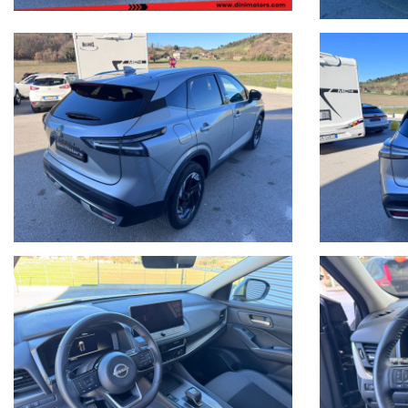
Formule finanziarie anche con maxirata o restituzione dopo 2/3/4 ann
Per gli interessati è gradito contatto telefonico allo 0722810139.
Ci puoi trovare a Sant'Angelo in Vado (PU) presso la nuova sede in Voc.
Siamo facilmente raggiungibili in pullman dalla stazione di Pesaro o da
I dettagli dei veicoli inseriti negli annunci dal sistema automatico 
dell'acquisto, vi invitiamo a verificare in sede di persona sia la corret
Buon acquisto!