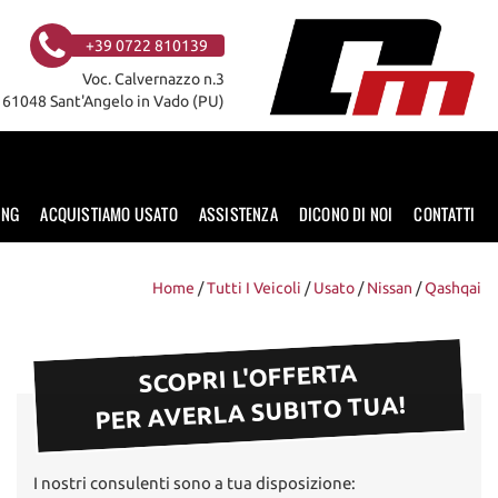
+39 0722 810139
Voc. Calvernazzo n.3
61048 Sant'Angelo in Vado (PU)
ING
ACQUISTIAMO USATO
ASSISTENZA
DICONO DI NOI
CONTATTI
Home
/
Tutti I Veicoli
/
Usato
/
Nissan
/
Qashqai
SCOPRI L'OFFERTA
PER AVERLA SUBITO TUA!
I nostri consulenti sono a tua disposizione: