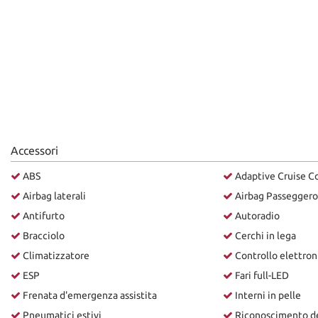
Accessori
ABS
Adaptive Cruise C
Airbag laterali
Airbag Passeggero
Antifurto
Autoradio
Bracciolo
Cerchi in lega
Climatizzatore
Controllo elettroni
ESP
Fari full-LED
Frenata d'emergenza assistita
Interni in pelle
Pneumatici estivi
Riconoscimento dei