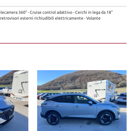
lecamera 360° - Cruise control adattivo - Cerchi in lega da 18”
 retrovisori esterni richiudibili elettricamente - Volante
canico o referente di fiducia.
fruibile su tutto il territorio Italiano, estendibile fino 60 mesi (5
ne/meccaniche ed allegare delle foto evidenziando eventuali
el sito è puramente indicativo.