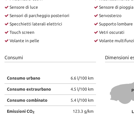
Sensore di luce
Sensore di pioggia
Sensori di parcheggio posteriori
Servosterzo
Specchietti laterali elettrici
Supporto lombare
Touch screen
Vetri oscurati
Volante in pelle
Volante multifunz
Consumi
Dimensioni e
Consumo urbano
6.6 l/100 km
Consumo extraurbano
4.5 l/100 km
P
Consumo combinato
5.4 l/100 km
Emissioni CO
123.3 g/km
L
2