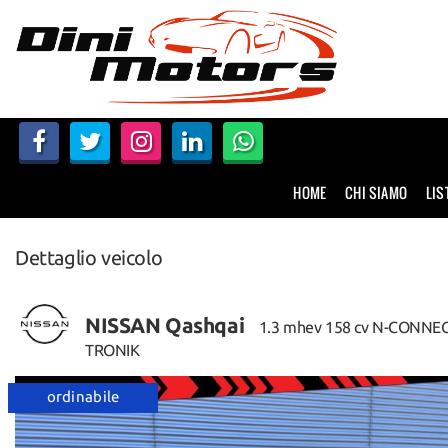
HOME
CHI SIAMO
LISTA VEICOLI
HOME
CHI SIAMO
LIS
NOLEGGIO A BREVE TERMINE
Dettaglio veicolo
SERVIZI
FINANZIAMENTI – LEASING
NISSAN Qashqai
1.3 mhev 158 cv N-CONNE
TRONIK
ACQUISTIAMO USATO
ordinabile
ASSISTENZA