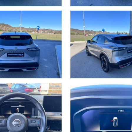
i.
 Calvernazzo n° 3 lungo la SS 73 bis accanto alla stazione di servizio Bey
lla stazione di Arezzo per il versante tirrenico.
o dal nostro operatore potrebbero anche differire o presentare qualche 
tezza dei dettagli, lo stato dell'auto se volete anche con l'ausilio di un 