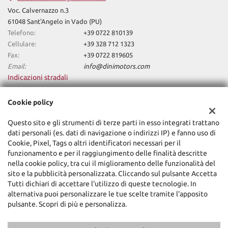
screen • Trazione integrale • USB • Vetri oscurati • Vivavoce •
Voc. Calvernazzo n.3
Volante in pelle • Volante multifunzione • volante riscaldabile •
61048 Sant'Angelo in Vado (PU)
Volante riscaldabile
Telefono:
+39 0722 810139
Cellulare:
+39 328 712 1323
Fax:
+39 0722 819605
Email:
info@dinimotors.com
Indicazioni stradali
Cookie policy
Dati fiscali:
Questo sito e gli strumenti di terze parti in esso integrati trattano
Dini Motors Srl
dati personali (es. dati di navigazione o indirizzi IP) e fanno uso di
Via Nazionale Sud, 5, Sant'Angelo in Vado (PU)
Cookie, Pixel, Tags o altri identificatori necessari per il
C.F/P.IVA:
02318740418
funzionamento e per il raggiungimento delle finalità descritte
Registro delle imprese:
PU
nella cookie policy, tra cui il miglioramento delle funzionalità del
sito e la pubblicità personalizzata. Cliccando sul pulsante Accetta
Tutti dichiari di accettare l'utilizzo di queste tecnologie. In
alternativa puoi personalizzare le tue scelte tramite l'apposito
pulsante. Scopri di più e personalizza.