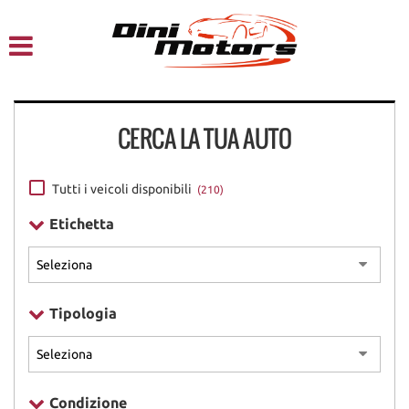
HOME
CHI SIAMO
CERCA LA TUA AUTO
LISTA VEICOLI
NOLEGGIO A BREVE TERMINE
Tutti i veicoli disponibili
(210)
Etichetta
SERVIZI
FINANZIAMENTI – LEASING
Tipologia
ACQUISTIAMO USATO
ASSISTENZA
Condizione