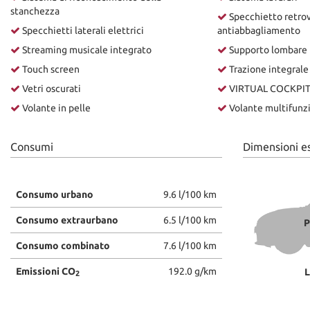
stanchezza
Specchietto retrov
Specchietti laterali elettrici
antiabbagliamento
Streaming musicale integrato
Supporto lombare
Touch screen
Trazione integrale
Vetri oscurati
VIRTUAL COCKPI
Volante in pelle
Volante multifunz
Consumi
Dimensioni e
Consumo urbano
9.6 l/100 km
Consumo extraurbano
6.5 l/100 km
P
Consumo combinato
7.6 l/100 km
Emissioni CO
192.0 g/km
L
2