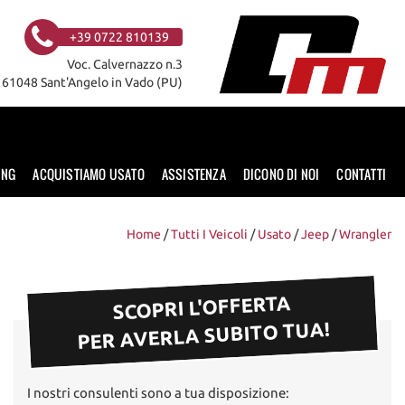
+39 0722 810139
Voc. Calvernazzo n.3
61048 Sant'Angelo in Vado (PU)
ING
ACQUISTIAMO USATO
ASSISTENZA
DICONO DI NOI
CONTATTI
Home
/
Tutti I Veicoli
/
Usato
/
Jeep
/
Wrangler
SCOPRI L'OFFERTA
PER AVERLA SUBITO TUA!
I nostri consulenti sono a tua disposizione: