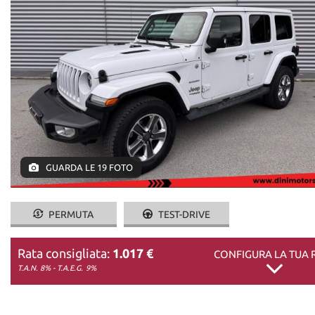
DICONO DI NOI
CONTATTI
GUARDA LE 19 FOTO
PERMUTA
TEST-DRIVE
Rata consigliata:
1.017 €
CONFIGURA LA TUA 
T.A.N. 8% - T.A.E.G.
9%