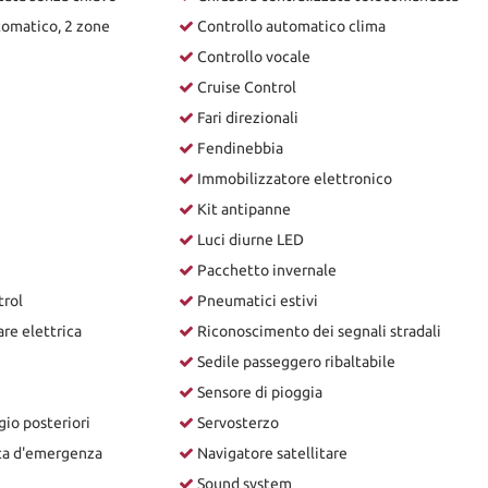
tomatico, 2 zone
Controllo automatico clima
Controllo vocale
Cruise Control
Fari direzionali
Fendinebbia
Immobilizzatore elettronico
Kit antipanne
Luci diurne LED
Pacchetto invernale
trol
Pneumatici estivi
re elettrica
Riconoscimento dei segnali stradali
Sedile passeggero ribaltabile
Sensore di pioggia
gio posteriori
Servosterzo
ta d'emergenza
Navigatore satellitare
Sound system