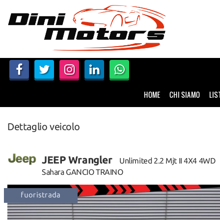
HOME
CHI SIAMO
LISTA VEICOLI
HOME
CHI SIAMO
LIS
NOLEGGIO A BREVE TERMINE
Dettaglio veicolo
SERVIZI
FINANZIAMENTI – LEASING
JEEP Wrangler
Unlimited 2.2 Mjt II 4X4 4WD
Sahara GANCIO TRAINO
ACQUISTIAMO USATO
trazione integrale
disponibile
ASSISTENZA