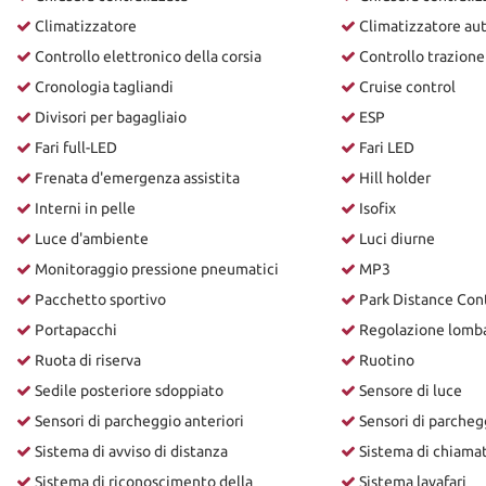
Climatizzatore
Climatizzatore au
Controllo elettronico della corsia
Controllo trazione
Cronologia tagliandi
Cruise control
Divisori per bagagliaio
ESP
Fari full-LED
Fari LED
Frenata d'emergenza assistita
Hill holder
Interni in pelle
Isofix
Luce d'ambiente
Luci diurne
Monitoraggio pressione pneumatici
MP3
Pacchetto sportivo
Park Distance Con
Portapacchi
Regolazione lomba
Ruota di riserva
Ruotino
Sedile posteriore sdoppiato
Sensore di luce
Sensori di parcheggio anteriori
Sensori di parcheg
Sistema di avviso di distanza
Sistema di chiama
Sistema di riconoscimento della
Sistema lavafari