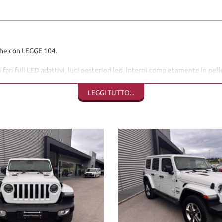
che con LEGGE 104.
fari full LED adattivi, luci posteriori led, interni completamente in pe
 cerchio bicolore diamantato, fendinebbia, vetri oscurati, key less entr
LEGGI TUTTO...
LICATA DAL PREZZO ORIGINARIO DI
€ 44500
Sant'angelo in vado (PU)
 consegna, sono coperti da garanzia di conformità europea per 12 mesi, usu
crivere la permuta con marca/modello/km/anno/condizioni esterne/inter
ersonalizzabili, da valutare in sede poichè il calcolatore automatico d