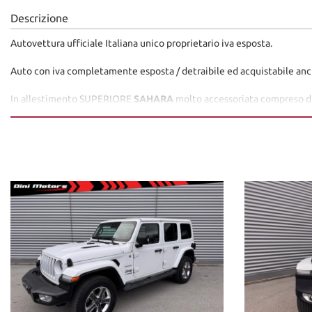
Descrizione
Autovettura ufficiale Italiana unico proprietario iva esposta.
Auto con iva completamente esposta / detraibile ed acquistabile an
In allestimento SUPERIORE
SAHARA
molto accessoriata compreso di 
ridotte, impiando audio PREMIUM APLINE, apple car play, android auto,
oscuramento automatico, Ecc...
SUPER OFFERTA VALIDA CON
PROMO FINANZIAMENTO -2000
APP
Autovettura in pronta consegna visionabile presso la nostra sede di 
Dini Motors è sinonimo di garanzia: siamo al vostro servizio dal 1960.
I nostri usati sono rigorosamente controllati e igienizzati prima della
ANNI) con garanzie convenzionali ulteriori.
Ritiriamo o acquistiamo il tuo usato, per richiesta valutazione des
difetti/lavori da eseguire.
Possibilità di pagamento con finanziamento o leasing in comode rate p