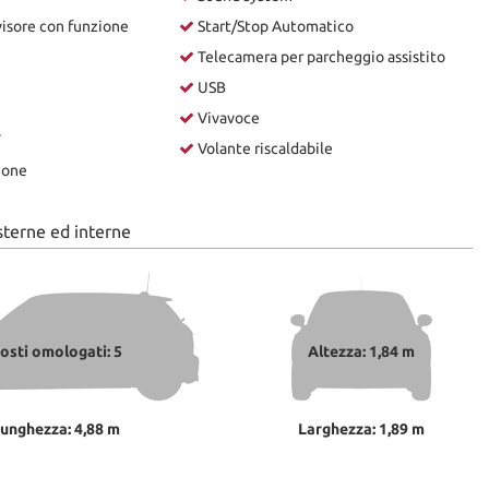
isore con funzione
Start/Stop Automatico
Telecamera per parcheggio assistito
USB
Vivavoce
T
Volante riscaldabile
ione
sterne ed interne
osti omologati: 5
Altezza: 1,84 m
unghezza: 4,88 m
Larghezza: 1,89 m