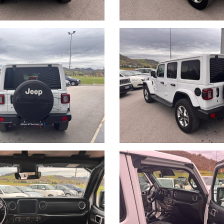
oli usati dove potrai decidere se tenerla o restituirla dopo 2/3/4 anni d
ri foto e in altà qualità.
 Calvernazzo n° 3 lungo la SS 73 bis accanto alla stazione di servizio Bey
lla stazione di Arezzo per il versante tirrenico.
fferire da quelli realmente presenti sulla vettura; pertanto prima dell'acqu