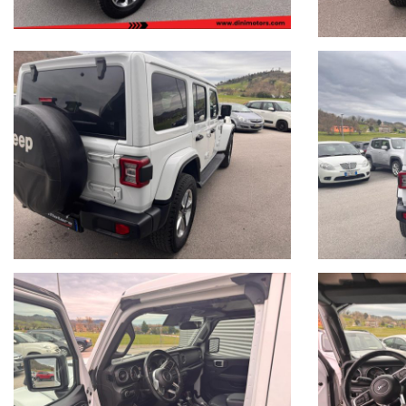
Formule finanziarie con valore futuro garantito anche per i nostri veic
Per gli interessati è gradito contatto telefonico allo 0722810139.
Vieni a conoscerci sul nostro sito www.dinimotors.com, troverai ulterio
Ci puoi trovare a Sant'Angelo in Vado (PU) presso la nuova sede in Voc.
siamo facilmente raggiungibili in pullman dalla stazione di Pesaro o da
I dettagli dell'auto inseriti nell'annuncio potrebbero in alcuni casi di
disponibilità del veicolo.
Buon acquisto!