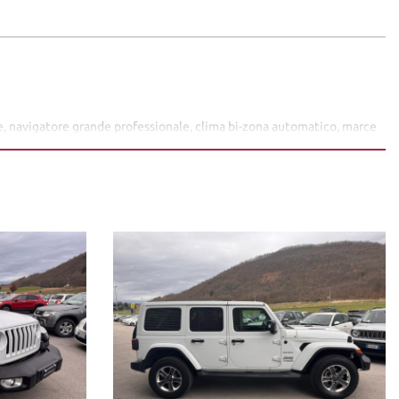
lle, navigatore grande professionale, clima bi-zona automatico, marce
y, key less go, prese usb C, telecamera, spechietti con funzione di
fruibile su tutto il territorio Italiano, estendibile fino 60 mesi (5
ne/meccaniche ed allegare delle foto evidenziando eventuali
el sito è puramente indicativo.