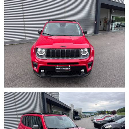
Ritiriamo o acquistiamo il tuo usato, per richiesta valutazione
descrivere la permuta con marca/modello/km/anno/condizioni
esterne/interne/meccaniche ed allegare delle foto evidenziando
eventuali difetti/lavori da eseguire.
Possibilità di pagamento con finanziamento o leasing in comode
rate personalizzabili, da valutare in sede poichè il calcolatore
automatico del sito è puramente indicativo.
Formule finanziarie con valore futuro garantito anche per i nostri
veicoli usati dove potrai decidere se tenerla o restituirla dopo
2/3/4 anni di rateizzazione.
Per gli interessati è gradito contatto telefonico allo 0722810139.
Ci puoi trovare a Sant'Angelo in Vado (PU) presso la nuova sede in
Voc. Calvernazzo n° 3 lungo la SS 73 bis accanto alla stazione di
servizio Beyfin.
Siamo facilmente raggiungibili in pullman dalla stazione di Pesaro
o dalla stazione di Arezzo per il versante tirrenico.
Qualche dettaglio dell'auto inserito nell'annuncio dal sistema