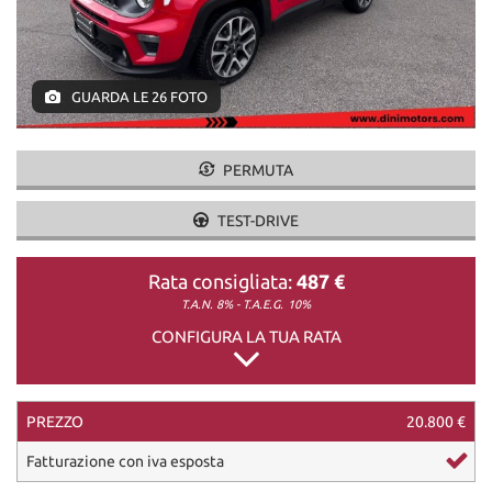
DICONO DI NOI
GUARDA LE 26 FOTO
CONTATTI
PERMUTA
TEST-DRIVE
Rata consigliata:
487 €
T.A.N. 8% - T.A.E.G.
10%
CONFIGURA LA TUA RATA
PREZZO
20.800 €
Fatturazione con iva esposta