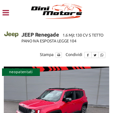
HOME
CHI SIAMO
JEEP Renegade
1.6 Mjt 130 CV S TETTO
LISTA VEICOLI
PANO IVA ESPOSTA LEGGE 104
NOLEGGIO A BREVE TERMINE
Stampa
Condividi
SERVIZI
ordinabile
neopatentati
ordinabi
FINANZIAMENTI – LEASING
ACQUISTIAMO USATO
ASSISTENZA