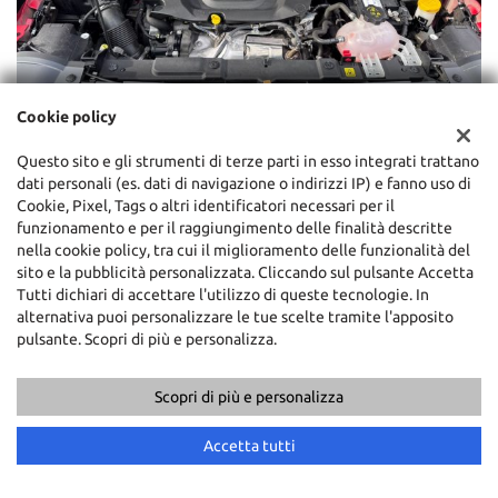
Cookie policy
Questo sito e gli strumenti di terze parti in esso integrati trattano
dati personali (es. dati di navigazione o indirizzi IP) e fanno uso di
Cookie, Pixel, Tags o altri identificatori necessari per il
Calcola il finanziamento
funzionamento e per il raggiungimento delle finalità descritte
nella cookie policy, tra cui il miglioramento delle funzionalità del
1.
Quanto vuoi finanziare
sito e la pubblicità personalizzata. Cliccando sul pulsante Accetta
€ 19.800
Tutti dichiari di accettare l'utilizzo di queste tecnologie. In
alternativa puoi personalizzare le tue scelte tramite l'apposito
pulsante. Scopri di più e personalizza.
2.000 €
20.800 €
2.
Quante rate desideri
Scopri di più e personalizza
12
24
36
48
60
Accetta tutti