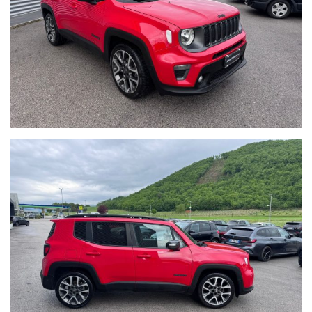
automatico o dal nostro operatore potrebbe anche differire o
essere errato, pertanto ricordiamo che questo è solo un'annuncio
e prima dell'acquisto, vi invitiamo a verificare sia la correttezza
degli stessi in sede che la disponibilità del veicolo direttamente in
sede.
Buon acquisto!