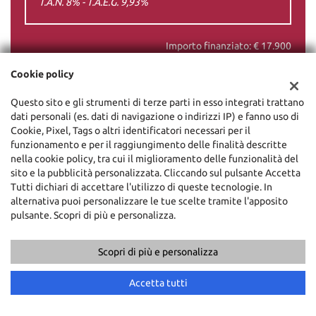
T.A.N. 8% - T.A.E.G.
9,93
%
Importo finanziato: €
17.900
Costo totale del credito: €
21.167
Cookie policy
Spese di incasso rata: €
4
Spese istruttoria: €
350
Questo sito e gli strumenti di terze parti in esso integrati trattano
Spese assicurative: €
0
dati personali (es. dati di navigazione o indirizzi IP) e fanno uso di
Cookie, Pixel, Tags o altri identificatori necessari per il
PROCEDI
funzionamento e per il raggiungimento delle finalità descritte
nella cookie policy, tra cui il miglioramento delle funzionalità del
sito e la pubblicità personalizzata. Cliccando sul pulsante Accetta
Tutti dichiari di accettare l'utilizzo di queste tecnologie. In
Contattaci
Messaggio pubblicitario con finalità promozionale. I valori in
alternativa puoi personalizzare le tue scelte tramite l'apposito
tabella sono indicativi e IVA inclusa. La rata finanziaria è
pulsante. Scopri di più e personalizza.
comprensiva di spese RID. Offerta valida per il mese in corso. Salvo
approvazione dell'istituto di credito erogante. Al fine di gestire le
Scopri di più e personalizza
tue spese in modo responsabile e di conoscere eventuali altre
offerte disponibili, l'Istituto di Credito erogante ti ricorda, prima
Accetta tutti
di sottoscrivere il contratto, di prendere visione di tutte le
condizioni economiche e contrattuali, facendo riferimento alle