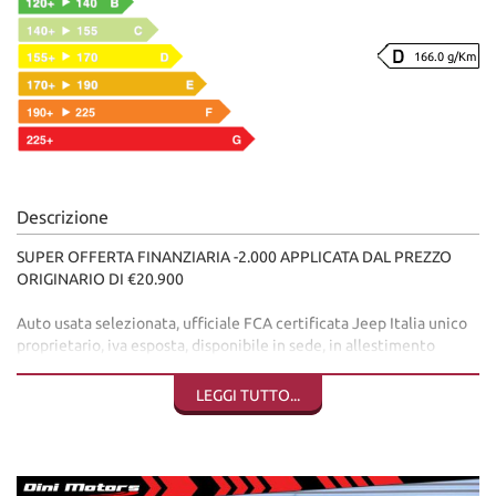
166.0 g/Km
Descrizione
SUPER OFFERTA FINANZIARIA -2.000 APPLICATA DAL PREZZO
ORIGINARIO DI €20.900
Auto usata selezionata, ufficiale FCA certificata Jeep Italia unico
proprietario, iva esposta, disponibile in sede, in allestimento
LIMITED molto ben tenuta e molto accessoriata.
LEGGI TUTTO...
IVA COMPLETAMENTE DETRAIBILE acquistabile anche con LEGGE
104.
Autovettura in pronta consegna visionabile presso la nostra sede