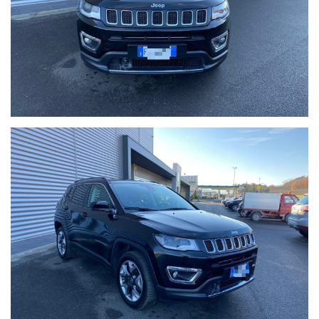
Per gli interessati è gradito contatto telefonico allo 0722810139.
Vieni a conoscerci sul nostro sito www.dinimotors.com, troverai
ulteriori foto e in altà qualità.
Ci puoi trovare a Sant'Angelo in Vado (PU) presso la nuova sede in
Voc. Calvernazzo n° 3 lungo la SS 73 bis accanto alla stazione di
servizio Beyfin.
siamo facilmente raggiungibili in pullman dalla stazione di Pesaro
o dalla stazione di Arezzo per il versante tirrenico.
I dettagli dell'auto inseriti nell'annuncio potrebbero in alcuni casi
differire da quelli realmente presenti sulla vettura; pertanto prima
dell'acquisto, vi invitiamo a verificare sia la correttezza degli
stessi che la disponibilità del veicolo.
Buon acquisto!