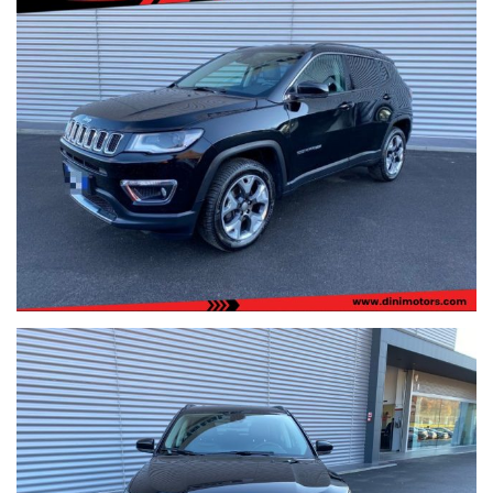
di Sant'angelo in vado (PU)
Dini Motors è sinonimo di garanzia: siamo al vostro servizio dal
1960.
I nostri usati sono rigorosamente controllati e igienizzati prima
della consegna, sono coperti da garanzia di conformità europea
per 12 mesi, usufruibile su tutto il territorio Italiano, estendibile
fino 60 mesi (5 ANNI) con garanzie convenzionali ulteriori.
Ritiriamo o acquistiamo il tuo usato, per richiesta valutazione
descrivere la permuta con marca/modello/km/anno/condizioni
esterne/interne/meccaniche ed allegare delle foto evidenziando
eventuali difetti/lavori da eseguire.
Possibilità di pagamento con finanziamento o leasing in comode
rate personalizzabili, da valutare in sede poichè il calcolatore
automatico del sito è puramente indicativo.
Formule finanziarie con valore futuro garantito anche per i nostri
veicoli usati dove potrai decidere se tenerla o restituirla dopo
2/3/4 anni di rateizzazione.