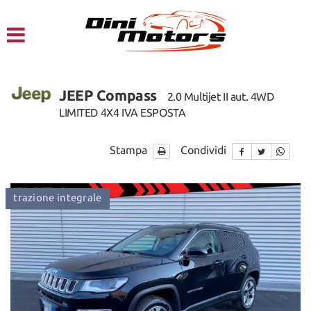
HOME
CHI SIAMO
JEEP Compass
2.0 Multijet II aut. 4WD
LISTA VEICOLI
LIMITED 4X4 IVA ESPOSTA
NOLEGGIO A BREVE TERMINE
Stampa
Condividi
SERVIZI
trazione integrale
ordinabile
fuoristrada
FINANZIAMENTI – LEASING
ACQUISTIAMO USATO
ASSISTENZA