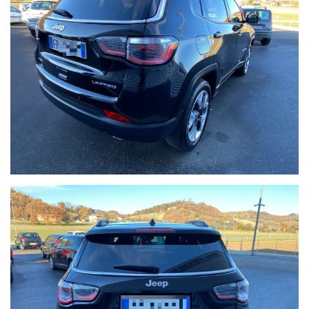
NON HAI TROVATO
L'AUTO CHE CERCHI?
Compila il modulo e ti contatteremo
appena l'auto che cerchi sarà
disponibile