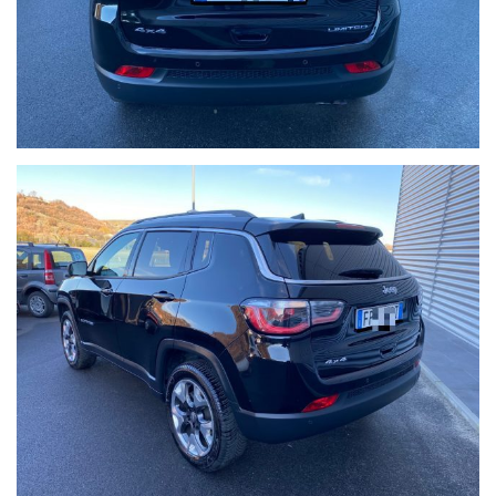
Ho letto e accetto
l'informativa
privacy
*
Acconsento al trattamento dei miei
dati per finalità di marketing
Invia
Queste informazioni non saranno
condivise con terze parti