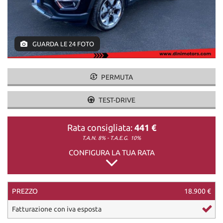
DICONO DI NOI
GUARDA LE 24 FOTO
CONTATTI
PERMUTA
TEST-DRIVE
Rata consigliata:
441 €
T.A.N. 8% - T.A.E.G.
10%
CONFIGURA LA TUA RATA
PREZZO
18.900 €
Fatturazione con iva esposta