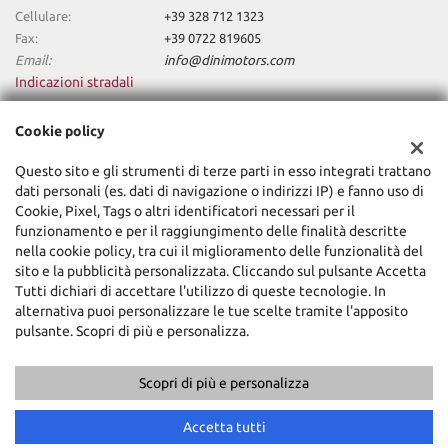
Cellulare:
+39 328 712 1323
Fax:
+39 0722 819605
Email:
info@dinimotors.com
Indicazioni stradali
Cookie policy
Dati fiscali:
Questo sito e gli strumenti di terze parti in esso integrati trattano
Dini Motors Srl
dati personali (es. dati di navigazione o indirizzi IP) e fanno uso di
Via Nazionale Sud, 5, Sant'Angelo in Vado (PU)
Cookie, Pixel, Tags o altri identificatori necessari per il
C.F/P.IVA:
02318740418
funzionamento e per il raggiungimento delle finalità descritte
Registro delle imprese:
PU
nella cookie policy, tra cui il miglioramento delle funzionalità del
sito e la pubblicità personalizzata. Cliccando sul pulsante Accetta
Tutti dichiari di accettare l'utilizzo di queste tecnologie. In
alternativa puoi personalizzare le tue scelte tramite l'apposito
pulsante. Scopri di più e personalizza.
Scopri di più e personalizza
Copyright © 2026 GestionaleAuto.com S.r.l., Tutti i diritti riservati -
Leggi l'informativa sulla privacy
-
Cookie Policy
Accetta tutti
Sito creato da:
GestionaleAuto.com