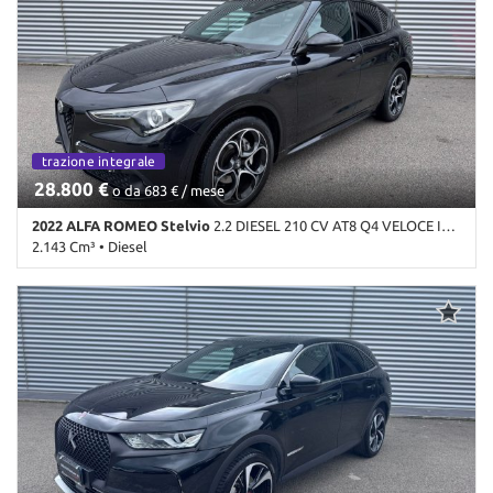
testa • Autoradio • Bluetooth • Bracciolo • Cerchi in lega • Chiusura
centralizzata • Climatizzatore • Controllo elettronico della corsia •
Controllo trazione • Cruise Control • ESP • Fari Xenon •
Fendinebbia • Frenata d'emergenza assistita • Immobilizzatore
elettronico • Interni in pelle • Regolazione elettrica sedili • Sensore
di luce • Sensore di pioggia • Sensori di parcheggio posteriori •
Servosterzo • Navigatore satellitare • Specchietti laterali elettrici •
Telecamera per parcheggio assistito • Trazione integrale
trazione integrale
28.800 €
o da 683 € / mese
2022 ALFA ROMEO Stelvio
2.2 DIESEL 210 CV AT8 Q4 VELOCE IVA ESPOSTA
2.143 Cm³ • Diesel
110.237 Km • Cambio Automatico (8) • Nero metallizzato • 5 Porte
• ABS • Adaptive Cruise Control • Airbag • Airbag laterali • Airbag
Passeggero • Airbag posteriore • Airbag testa • Alzacristalli
elettrici • Android Auto • Antifurto • Apple CarPlay • Assistente
abbaglianti • Autoradio • Autoradio digitale • Bluetooth •
Boardcomputer • Bracciolo • Cerchi in lega • Chiusura centralizzata
• Chiusura centralizzata telecomandata • Climatizzatore •
Climatizzatore automatico, 2 zone • Controllo automatico clima •
Controllo elettronico della corsia • Controllo trazione • Controllo
vocale • Cruise control • Cruise Control • Divisori per bagagliaio •