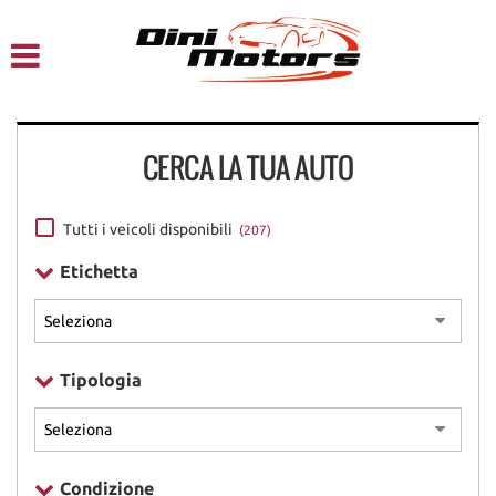
HOME
CHI SIAMO
CERCA LA TUA AUTO
LISTA VEICOLI
NOLEGGIO A BREVE TERMINE
Tutti i veicoli disponibili
(207)
Etichetta
SERVIZI
FINANZIAMENTI – LEASING
Tipologia
ACQUISTIAMO USATO
ASSISTENZA
Condizione