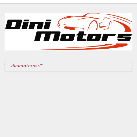
Passeggero • Airbag testa • Alzacristalli elettrici • Android Auto •
Apple CarPlay • Assistente abbaglianti • Autoradio • Autoradio
digitale • Bluetooth • Bracciolo • Carica per smartphone a
induzione • Cerchi in lega • Chiamata automatica per emergenze •
Chiusura centralizzata • Chiusura centralizzata telecomandata •
Climatizzatore • Climatizzatore automatico, 2 zone • Controllo
automatico clima • Controllo trazione • Controllo vocale • Cruise
control • Cruise Control • ESP • Fari di profondità
antiabbagliamento • Fari full-LED • Fari LED • Frenata d'emergenza
assistita • Hill holder • Immobilizzatore elettronico • Luce
d'ambiente • Luci diurne • Luci diurne LED • Monitoraggio
dinimotorssrl
pressione pneumatici • Park Distance Control • Portellone
posteriore elettrico • Regolazione lombare elettrica •
Riconoscimento dei segnali stradali • Sedili sportivi • Sensore di
luce • Sensore di pioggia • Sensori di parcheggio posteriori •
Servosterzo • Navigatore satellitare • Sound system • Specchietti
laterali elettrici • Start/Stop Automatico • Supporto lombare •
Telecamera per parcheggio assistito • Vetri oscurati • Vivavoce •
Volante in pelle • Volante multifunzione