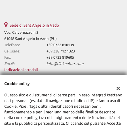
Sede di Sant'Angelo in Vado
Voc. Calvernazzo n.3
61048 Sant'Angelo in Vado (PU)
Telefono:
+39 0722 810139
Cellulare:
+39 328 712 1323
Fax:
+39 0722 819605
Email:
info@dinimotors.com
Indicazioni stradali
Cookie policy
Dati fiscali:
Questo sito e gli strumenti di terze parti in esso integrati trattano
Dini Motors Srl
dati personali (es. dati di navigazione o indirizzi IP) e fanno uso di
Via Nazionale Sud, 5, Sant'Angelo in Vado (PU)
Cookie, Pixel, Tags o altri identificatori necessari per il
C.F/P.IVA:
02318740418
funzionamento e per il raggiungimento delle finalità descritte
Registro delle imprese:
PU
nella cookie policy, tra cui il miglioramento delle funzionalità del
sito e la pubblicità personalizzata. Cliccando sul pulsante Accetta