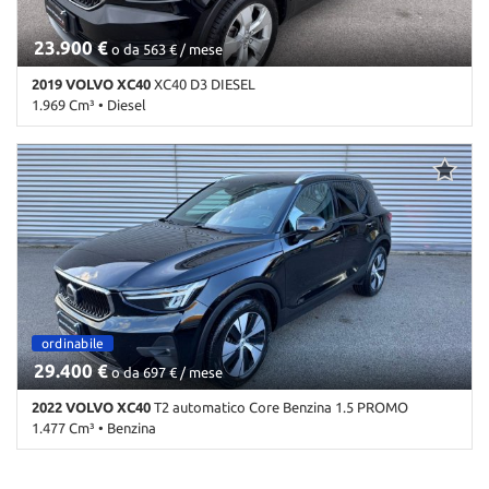
23.900 €
o da 563 € / mese
2019 VOLVO XC40
XC40 D3 DIESEL
1.969 Cm³ • Diesel
89.800 Km • Cambio Manuale (6) • Nero metallizzato • 5 Porte •
ABS • Airbag • Airbag laterali • Airbag Passeggero • Airbag testa •
Autoradio • Autoradio digitale • Bluetooth • Bracciolo • Cerchi in
lega • Chiusura centralizzata • Climatizzatore • Controllo
elettronico della corsia • Controllo trazione • Cruise Control • ESP
• Fari LED • Frenata d'emergenza assistita • Immobilizzatore
elettronico • Riconoscimento dei segnali stradali • Sensore di luce •
Sensore di pioggia • Servosterzo • Specchietti laterali elettrici •
Trazione integrale
ordinabile
29.400 €
o da 697 € / mese
2022 VOLVO XC40
T2 automatico Core Benzina 1.5 PROMO
1.477 Cm³ • Benzina
39.000 Km • Cambio Automatico (8) • Nero metallizzato • 5 Porte •
ABS • Adaptive Cruise Control • Airbag • Airbag laterali • Airbag