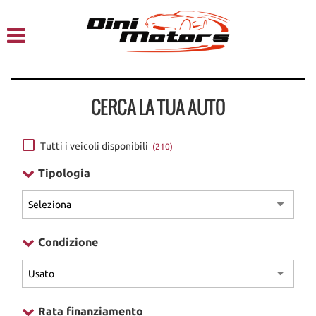
HOME
CHI SIAMO
CERCA LA TUA AUTO
LISTA VEICOLI
NOLEGGIO A BREVE TERMINE
Tutti i veicoli disponibili
(210)
Tipologia
SERVIZI
FINANZIAMENTI – LEASING
Condizione
ACQUISTIAMO USATO
ASSISTENZA
Rata finanziamento