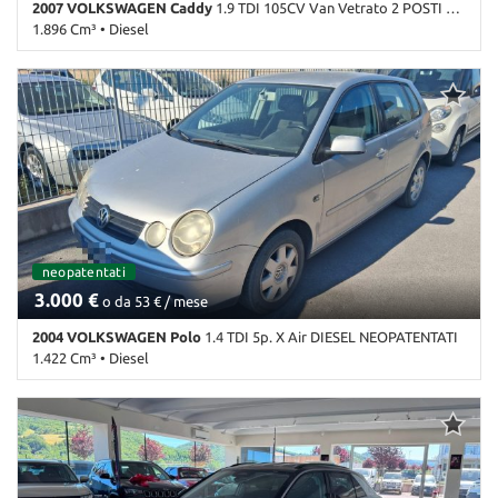
2007 VOLKSWAGEN Caddy
1.9 TDI 105CV Van Vetrato 2 POSTI AUTOCARRO
1.896 Cm³ • Diesel
399.000 Km • Cambio Manuale (5) • Argento pastello • 4 Porte •
ABS • Airbag • Alzacristalli elettrici • Autoradio • Boardcomputer •
Climatizzatore • Controllo trazione • Immobilizzatore elettronico •
Servosterzo • Touch screen
neopatentati
3.000 €
o da 53 € / mese
2004 VOLKSWAGEN Polo
1.4 TDI 5p. X Air DIESEL NEOPATENTATI
1.422 Cm³ • Diesel
144.000 Km • Cambio Manuale (5) • Grigio metallizzato • 5 Porte •
ABS • Airbag • Airbag laterali • Airbag Passeggero • Autoradio •
Cerchi in lega • Chiusura centralizzata • Climatizzatore • Controllo
automatico clima • Fendinebbia • Immobilizzatore elettronico •
Sedile posteriore sdoppiato • Servosterzo • Specchietti laterali