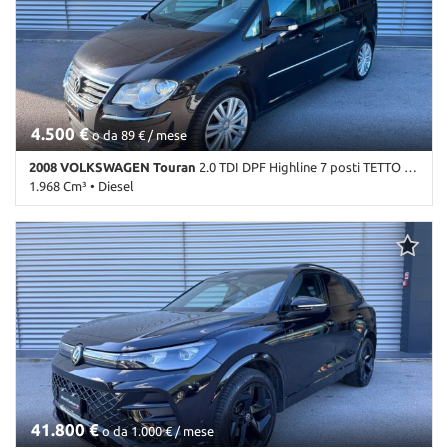
centralizzata • Climatizzatore • Controllo elettronico della corsia •
Telecamera per parcheggio assistito • Touch screen • USB • Vetri
Controllo trazione • Cruise Control • ESP • Fari LED • Fendinebbia •
oscurati • VIRTUAL COCKPIT • Vivavoce • Volante in pelle •
Frenata d'emergenza assistita • Immobilizzatore elettronico •
Volante multifunzione
Riconoscimento dei segnali stradali • Sensore di luce • Sensore di
pioggia • Sensori di parcheggio posteriori • Servosterzo •
Specchietti laterali elettrici • Telecamera per parcheggio assistito •
Tetto panorama • Tetto apribile
4.500 €
o da 89 € / mese
2008 VOLKSWAGEN Touran
2.0 TDI DPF Highline 7 posti TETTO ok neopatentati
1.968 Cm³ • Diesel
268.000 Km • Cambio Manuale (6) • Nero metallizzato • 5 Porte •
ABS • Airbag • Airbag laterali • Airbag Passeggero • Airbag testa •
Antifurto • Autoradio • Bracciolo • Cerchi in lega • Chiusura
centralizzata • Climatizzatore • Controllo trazione • Cruise Control
• ESP • Fendinebbia • Filtro antiparticolato • Immobilizzatore
elettronico • Sedile posteriore sdoppiato • Sensori di parcheggio
posteriori • Servosterzo • Specchietti laterali elettrici
41.800 €
o da 1.000 € / mese