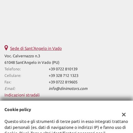
Sede di Sant'Angelo in Vado
Voc. Calvernazzo n.3
61048 Sant'Angelo in Vado (PU)
Telefono:
+39 0722 810139
Cellulare:
+39 328 712 1323
Fax:
+39 0722 819605
Email:
info@dinimotors.com
Indicazioni stradali
Cookie policy
Dati fiscali:
Questo sito e gli strumenti di terze parti in esso integrati trattano
Dini Motors Srl
dati personali (es. dati di navigazione o indirizzi IP) e fanno uso di
Via Nazionale Sud, 5, Sant'Angelo in Vado (PU)