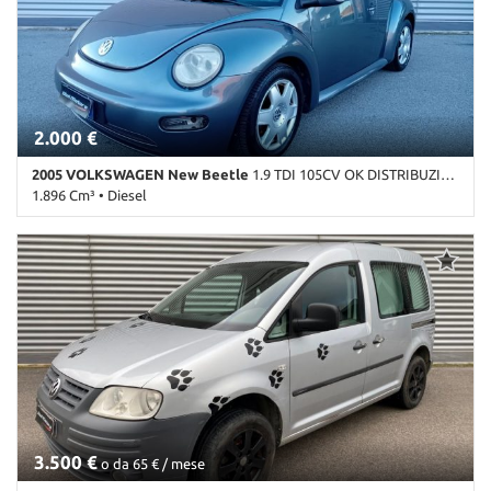
• Specchietti laterali elettrici
2.000 €
2005 VOLKSWAGEN New Beetle
1.9 TDI 105CV OK DISTRIBUZIONE
1.896 Cm³ • Diesel
276.781 Km • Cambio Manuale (5) • Grigio scuro metallizzato • 3
Porte • ABS • Airbag • Airbag laterali • Airbag Passeggero • Airbag
posteriore • Alzacristalli elettrici • Antifurto • Autoradio •
Boardcomputer • Bracciolo • Cerchi in lega • Chiusura centralizzata
• Climatizzatore • Controllo automatico clima • Controllo trazione
• ESP • Fendinebbia • Immobilizzatore elettronico • Lettore CD •
MP3 • Servosterzo • Specchietti laterali elettrici • USB • Volante
multifunzione
3.500 €
o da 65 € / mese