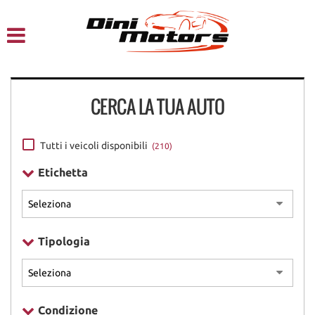
HOME
CHI SIAMO
CERCA LA TUA AUTO
LISTA VEICOLI
NOLEGGIO A BREVE TERMINE
Tutti i veicoli disponibili
(210)
Etichetta
SERVIZI
FINANZIAMENTI – LEASING
Tipologia
ACQUISTIAMO USATO
ASSISTENZA
Condizione