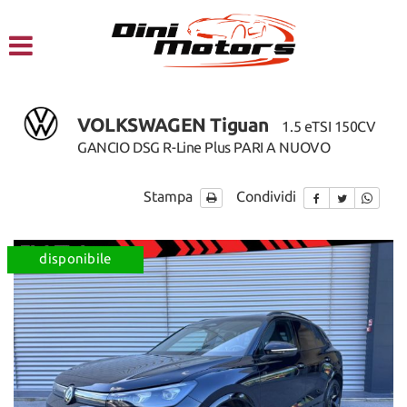
HOME
CHI SIAMO
VOLKSWAGEN Tiguan
1.5 eTSI 150CV
LISTA VEICOLI
GANCIO DSG R-Line Plus PARI A NUOVO
NOLEGGIO A BREVE TERMINE
Stampa
Condividi
SERVIZI
disponibile
FINANZIAMENTI – LEASING
ACQUISTIAMO USATO
ASSISTENZA