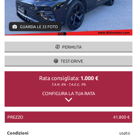
DICONO DI NOI
GUARDA LE 33 FOTO
CONTATTI
PERMUTA
TEST-DRIVE
Rata consigliata:
1.000 €
T.A.N. 8% - T.A.E.G.
9%
CONFIGURA LA TUA RATA
PREZZO
41.800 €
Condizioni
usato