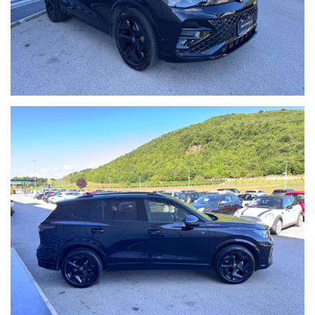
o dalla stazione di Arezzo per il versante tirrenico.
Qualche dettaglio dell'auto inserito nell'annuncio dal sistema
automatico o dal nostro operatore potrebbe anche differire o
essere errato, pertanto ricordiamo che questo è solo un'annuncio
e prima dell'acquisto, vi invitiamo a verificare sia la correttezza
degli stessi in sede che la disponibilità del veicolo.
Buon acquisto!