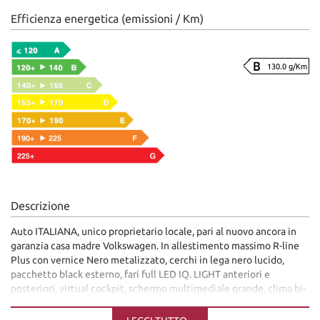
Efficienza energetica (emissioni / Km)
130.0 g/Km
Descrizione
Auto ITALIANA, unico proprietario locale, pari al nuovo ancora in
garanzia casa madre Volkswagen. In allestimento massimo R-line
Plus con vernice Nero metalizzato, cerchi in lega nero lucido,
pacchetto black esterno, fari full LED IQ. LIGHT anteriori e
posteriori, virtual cockpit, schermo multimediale grande, clima bi-
zona automatico, palette al volante, cruisec ontrol adattivo,
comandi al volante, apple car play, andorid auto, telecamera, sedili