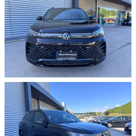
per 12 mesi, usufruibile su tutto il territorio Italiano, estendibile
fino 60 mesi (5 ANNI) con garanzie convenzionali ulteriori.
Ritiriamo o acquistiamo il tuo usato, per richiesta valutazione
descrivere la permuta con marca/modello/km/anno/condizioni
esterne/interne/meccaniche ed allegare delle foto evidenziando
eventuali difetti/lavori da eseguire.
Possibilità di pagamento con finanziamento o leasing in comode
rate personalizzabili, da valutare in sede poichè il calcolatore
automatico del sito è puramente indicativo.
Formule finanziarie con valore futuro garantito anche per i nostri
veicoli usati dove potrai decidere se tenerla o restituirla dopo
2/3/4 anni di rateizzazione.
Per gli interessati è gradito contatto telefonico allo 0722810139.
Ci puoi trovare a Sant'Angelo in Vado (PU) presso la nuova sede in
Voc. Calvernazzo n° 3 lungo la SS 73 bis accanto alla stazione di
servizio Beyfin.
Siamo facilmente raggiungibili in pullman dalla stazione di Pesaro