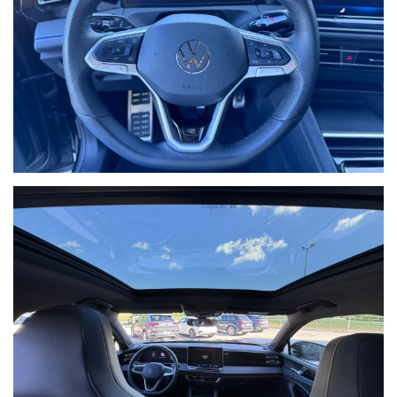
Ho letto e accetto
l'informativa privacy
*
Acconsento al trattamento dei miei dati per finalità di
marketing
Invia
Queste informazioni non saranno condivise con terze parti