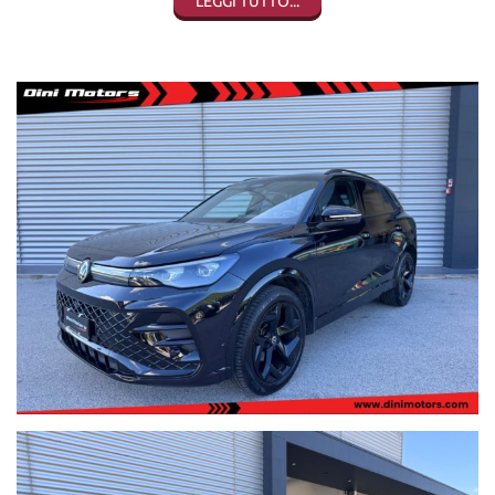
LEGGI TUTTO...
massaggianti, assistenza traino, parcheggio automatico, antifurto
volumetrico, navigatore, sedili a guscio sportivi, gancio traino a
scomparsa, vetri posteriori oscurati, sensori di parcheggio
anteriori e posteriori, tettuccio panoramico apribile, bluetooth,
alzacristalli elettrici, ecc ecc...
SUPER OFFERTA VALIDA CON PROMO FINANZIARIA -2000
PUBBLICATA DAL PREZZO ORIGINARIO DI € 43800 (non
obbligatoria)
PER VISIONARE LA DISPONIBILITà COMPLETA DELLE NOSTRE
AUTO CLICCATE SOTTO ENTRANDO NELLA NOSTRA PAGINA
www.dinimotors.com
Tutti i veicoli sono in pronta consegna visionabili presso la nostra
sede principale di Sant'angelo in vado (PU)
Dini Motors è sinonimo di garanzia: siamo al vostro servizio dal
1960.
I nostri usati sono rigorosamente controllati e igienizzati prima
della consegna, sono coperti da garanzia di conformità europea