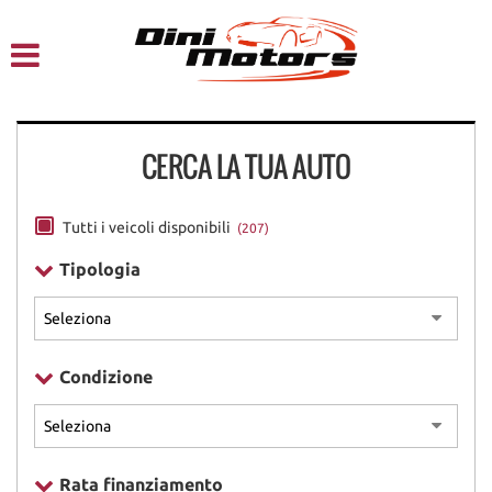
HOME
CHI SIAMO
CERCA LA TUA AUTO
LISTA VEICOLI
NOLEGGIO A BREVE TERMINE
Tutti i veicoli disponibili
(207)
Tipologia
SERVIZI
FINANZIAMENTI – LEASING
Condizione
ACQUISTIAMO USATO
ASSISTENZA
Rata finanziamento