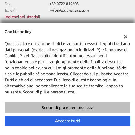
Fax:
+39 0722 819605
Email:
info@dinimotors.com
Indicazioni stradali
Cookie policy
Dati fiscali:
Questo sito e gli strumenti di terze parti in esso integrati trattano
Dini Motors Srl
dati personali (es. dati di navigazione o indirizzi IP) e fanno uso di
Via Nazionale Sud, 5, Sant'Angelo in Vado (PU)
Cookie, Pixel, Tags o altri identificatori necessari per il
C.F/P.IVA:
02318740418
funzionamento e per il raggiungimento delle finalità descritte
Registro delle imprese:
PU
nella cookie policy, tra cui il miglioramento delle funzionalità del
sito e la pubblicità personalizzata. Cliccando sul pulsante Accetta
Tutti dichiari di accettare l'utilizzo di queste tecnologie. In
alternativa puoi personalizzare le tue scelte tramite l'apposito
pulsante. Scopri di più e personalizza.
Scopri di più e personalizza
Copyright © 2026 GestionaleAuto.com S.r.l., Tutti i diritti riservati -
Leggi l'informativa sulla privacy
-
Cookie Policy
Accetta tutti
Sito creato da:
GestionaleAuto.com