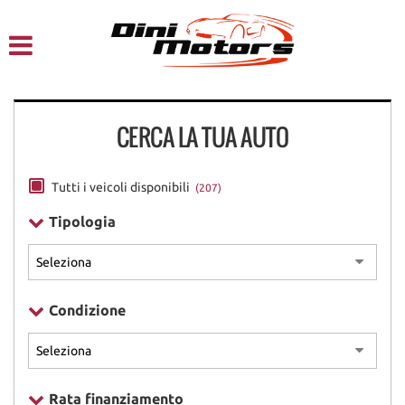
HOME
CHI SIAMO
CERCA LA TUA AUTO
LISTA VEICOLI
NOLEGGIO A BREVE TERMINE
Tutti i veicoli disponibili
(207)
Tipologia
SERVIZI
FINANZIAMENTI – LEASING
Condizione
ACQUISTIAMO USATO
ASSISTENZA
Rata finanziamento