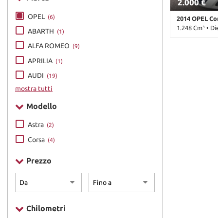
2.000 €
OPEL
(6)
2014 OPEL Co
1.248 Cm³ • Di
ABARTH
(1)
350.000 Km • 
ALFA ROMEO
(9)
metallizzato •
APRILIA
(1)
laterali • Air
• Airbag testa 
AUDI
(19)
Cerchi in lega 
mostra tutti
centralizzata 
Climatizzatore
Modello
trazione • ESP
elettronico • S
Astra
(2)
elettrici • Vol
Corsa
(4)
Prezzo
Chilometri