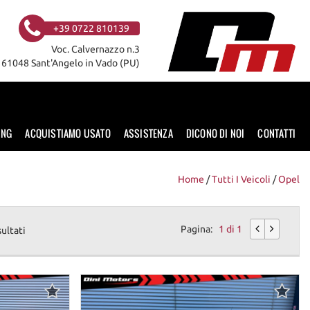
+39 0722 810139
Voc. Calvernazzo n.3
61048 Sant'Angelo in Vado (PU)
ING
ACQUISTIAMO USATO
ASSISTENZA
DICONO DI NOI
CONTATTI
Home
/
Tutti I Veicoli
/
Opel
Pagina:
1 di 1
sultati