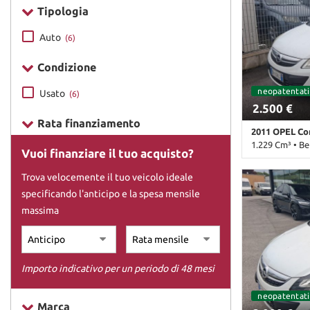
Tipologia
DICONO DI NOI
Auto
(6)
Condizione
CONTATTI
neopatentati
Usato
(6)
2.500 €
Rata finanziamento
2011 OPEL Co
1.229 Cm³ • Be
Vuoi finanziare il tuo acquisto?
200.000 Km • 
Trova velocemente il tuo veicolo ideale
pastello • 5 Po
specificando l'anticipo e la spesa mensile
• Airbag Passe
Controllo traz
massima
elettronico • S
elettrici
Importo indicativo per un periodo di 48 mesi
neopatentati
Marca