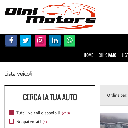
HOME
CHI SIAMO
LISTA VEICOLI
HOME
CHI SIAMO
LIS
NOLEGGIO A BREVE TERMINE
Lista veicoli
SERVIZI
FINANZIAMENTI – LEASING
CERCA LA TUA AUTO
Ordina per:
ACQUISTIAMO USATO
Tutti i veicoli disponibili
(210)
Neopatentati
(5)
ASSISTENZA