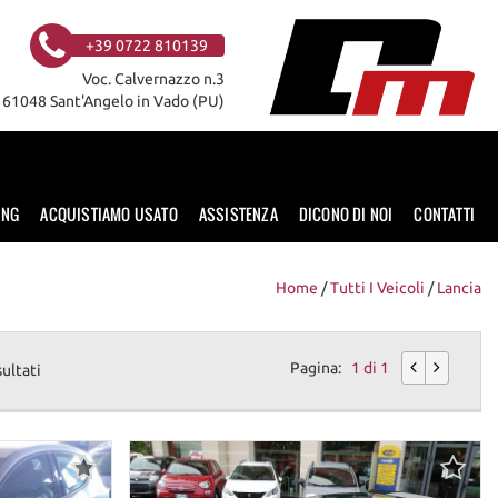
+39 0722 810139
Voc. Calvernazzo n.3
61048 Sant'Angelo in Vado (PU)
ING
ACQUISTIAMO USATO
ASSISTENZA
DICONO DI NOI
CONTATTI
Home
/
Tutti I Veicoli
/
Lancia
Pagina:
1 di 1
sultati