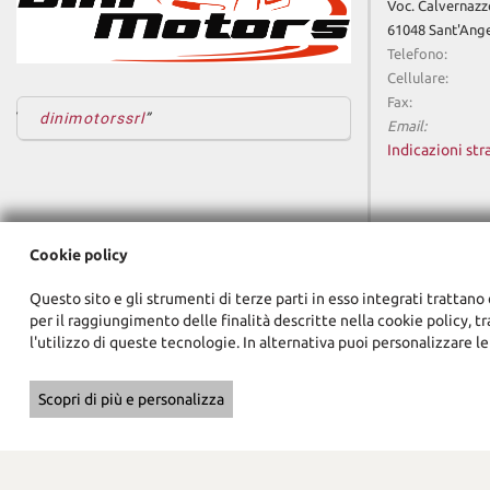
Voc. Calvernazz
61048 Sant'Ange
Telefono:
Cellulare:
Fax:
dinimotorssrl
Email:
Indicazioni str
Cookie policy
Questo sito e gli strumenti di terze parti in esso integrati trattano 
per il raggiungimento delle finalità descritte nella cookie policy, t
l'utilizzo di queste tecnologie. In alternativa puoi personalizzare le
Scopri di più e personalizza
Copyright © 2026 GestionaleAuto.com S.r.l., Tutti i diritti riservati -
Le