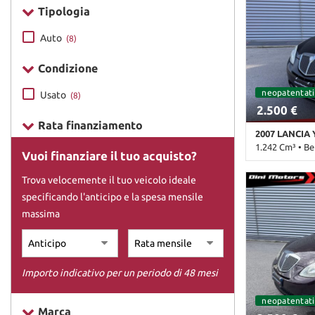
Tipologia
DICONO DI NOI
Auto
(8)
Condizione
CONTATTI
neopatentati
neopatentati
Usato
(8)
2.500 €
Rata finanziamento
2007 LANCIA 
1.242 Cm³ • B
Vuoi finanziare il tuo acquisto?
260.000 Km • 
Trova velocemente il tuo veicolo ideale
metallizzato •
specificando l'anticipo e la spesa mensile
laterali • Airba
Autoradio • B
massima
Cerchioni in ac
telecomandata 
bagagliaio • E
Servosterzo • 
Importo indicativo per un periodo di 48 mesi
multifunzione
neopatentati
Marca