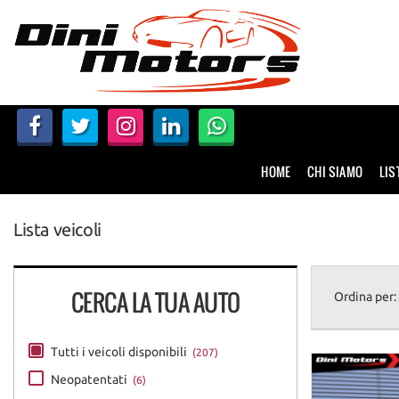
HOME
CHI SIAMO
LISTA VEICOLI
HOME
CHI SIAMO
LIS
NOLEGGIO A BREVE TERMINE
Lista veicoli
SERVIZI
FINANZIAMENTI – LEASING
CERCA LA TUA AUTO
Ordina per:
ACQUISTIAMO USATO
Tutti i veicoli disponibili
(207)
Neopatentati
(6)
ASSISTENZA