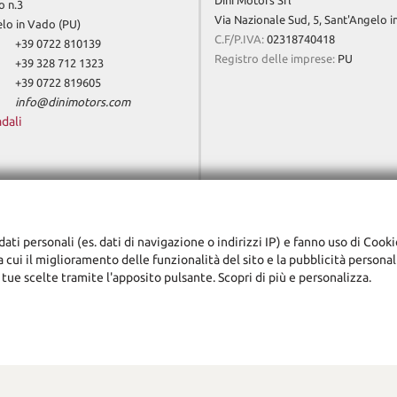
Dini Motors Srl
o n.3
Via Nazionale Sud, 5, Sant'Angelo 
lo in Vado (PU)
C.F/P.IVA:
02318740418
+39 0722 810139
Registro delle imprese:
PU
+39 328 712 1323
+39 0722 819605
info@dinimotors.com
adali
dati personali (es. dati di navigazione o indirizzi IP) e fanno uso di Cooki
ra cui il miglioramento delle funzionalità del sito e la pubblicità persona
 tue scelte tramite l'apposito pulsante. Scopri di più e personalizza.
ggi l'informativa sulla privacy
-
Cookie Policy