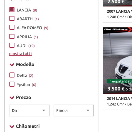
2.500 €
LANCIA
(8)
2007 LANCIA 
1.248 Cm³ • Di
ABARTH
(1)
238.000 Km • 
ALFA ROMEO
(9)
metallizzato •
APRILIA
(1)
Passeggero • A
Climatizzatore
AUDI
(19)
Servosterzo
mostra tutti
Modello
Delta
(2)
neopatentati
Ypsilon
(6)
3.500 €
o da
Prezzo
2014 LANCIA 
1.242 Cm³ • Be
250.000 Km • 
metallizzato •
Passeggero • Al
Chilometri
Boardcomputer 