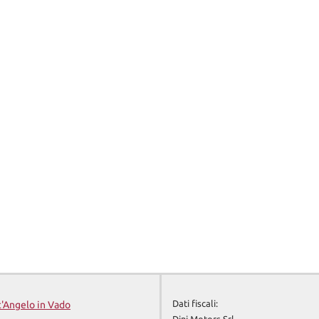
Dati fiscali:
t'Angelo in Vado