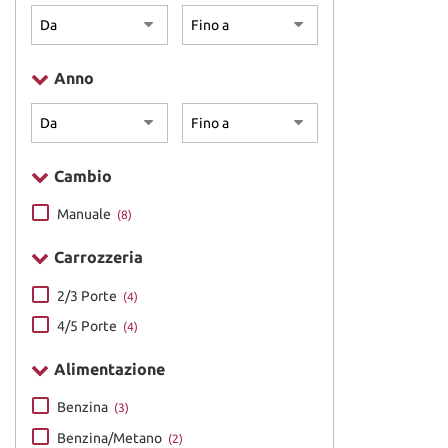
Chiusura centr
Immobilizzator
Lettore CD • M
pressione pne
Anno
Cambio
Manuale
(8)
Carrozzeria
2/3 Porte
(4)
4/5 Porte
(4)
Alimentazione
Benzina
(3)
Benzina/Metano
(2)