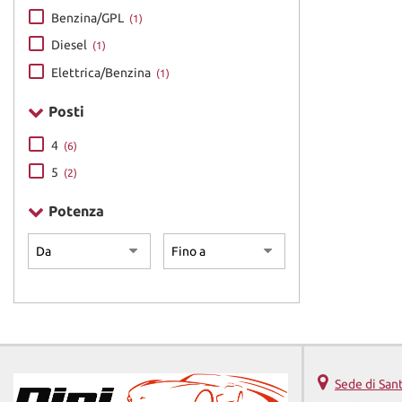
Benzina/GPL
(1)
Diesel
(1)
Elettrica/Benzina
(1)
Posti
4
(6)
5
(2)
Potenza
Sede di San