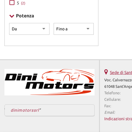
5
(2)
Potenza
Sede di San
Voc. Calvernazz
61048 Sant'Ange
Telefono:
Cellulare:
Fax:
dinimotorssrl
Email:
Indicazioni str