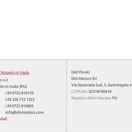
Dati fiscali:
t'Angelo in Vado
Dini Motors Srl
o n.3
Via Nazionale Sud, 5, Sant'Angelo 
lo in Vado (PU)
C.F/P.IVA:
02318740418
+39 0722 810139
Registro delle imprese:
PU
+39 328 712 1323
+39 0722 819605
info@dinimotors.com
adali