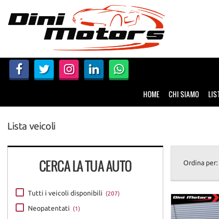
HOME
CHI SIAMO
LISTA VEICOLI
HOME
CHI SIAMO
LIS
NOLEGGIO A BREVE TERMINE
Lista veicoli
SERVIZI
FINANZIAMENTI – LEASING
CERCA LA TUA AUTO
Ordina per:
ACQUISTIAMO USATO
Tutti i veicoli disponibili
(207)
Neopatentati
(1)
ASSISTENZA