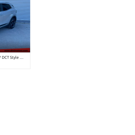
ristrada
e OK Neopatentati
Grigio pastello
ontrol •
Passeggero •
io digitale •
ega • Chiusura
ntrollo
ntrol • Fari
a •
onoscimento
ce • Sensore di
teriori •