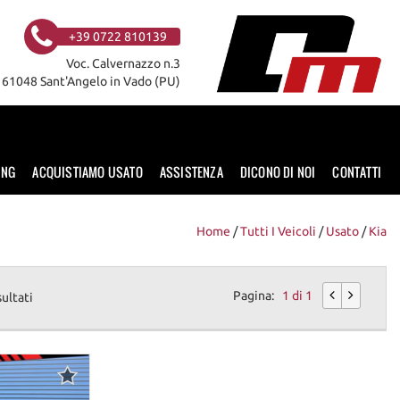
+39 0722 810139
Voc. Calvernazzo n.3
61048 Sant'Angelo in Vado (PU)
ING
ACQUISTIAMO USATO
ASSISTENZA
DICONO DI NOI
CONTATTI
Home
/
Tutti I Veicoli
/
Usato
/
Kia
Pagina:
1 di 1
sultati