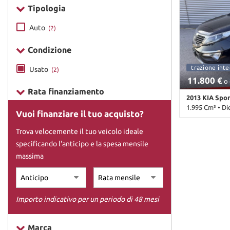
Tipologia
DICONO DI NOI
Auto
(2)
Condizione
CONTATTI
trazione integrale
fuoristrada
neopatentati
trazione inte
Usato
(2)
11.800 €
o 
Rata finanziamento
2013 KIA Spo
1.995 Cm³ • Di
Vuoi finanziare il tuo acquisto?
136.000 Km • 
Trova velocemente il tuo veicolo ideale
metallizzato •
specificando l'anticipo e la spesa mensile
laterali • Air
Antifurto • Au
massima
• Chiusura cent
Controllo traz
Fendinebbia • 
Sensore di pio
Importo indicativo per un periodo di 48 mesi
laterali elettri
Marca