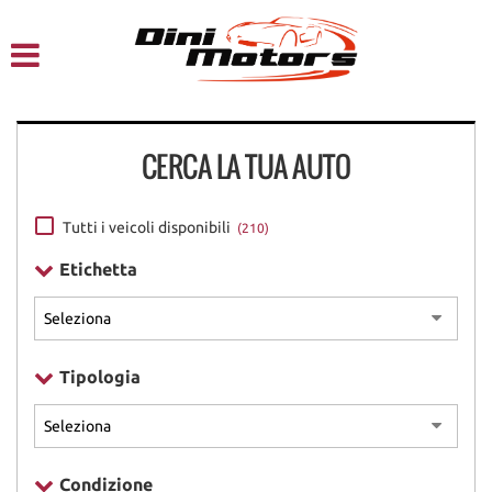
HOME
CHI SIAMO
CERCA LA TUA AUTO
LISTA VEICOLI
NOLEGGIO A BREVE TERMINE
Tutti i veicoli disponibili
(210)
Etichetta
SERVIZI
FINANZIAMENTI – LEASING
Tipologia
ACQUISTIAMO USATO
ASSISTENZA
Condizione