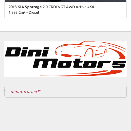
2013 KIA Sportage
2.0 CRDI VGT AWD Active 4X4
1.995 Cm³ • Diesel
136.000 Km • Cambio Manuale (6) • Nero metallizzato • 5 Porte •
ABS • Airbag • Airbag laterali • Airbag Passeggero • Airbag testa •
Antifurto • Autoradio • Bluetooth • Cerchi in lega • Chiusura
centralizzata • Climatizzatore • Controllo trazione • Cruise Control
• ESP • Fendinebbia • Immobilizzatore elettronico • Sensore di
pioggia • Servosterzo • Specchietti laterali elettrici
dinimotorssrl