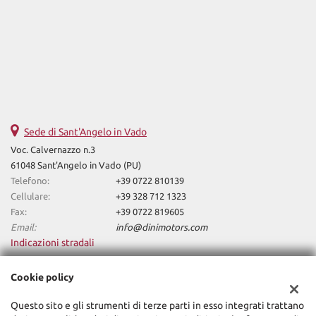
Sede di Sant'Angelo in Vado
Voc. Calvernazzo n.3
61048 Sant'Angelo in Vado (PU)
Telefono:
+39 0722 810139
Cellulare:
+39 328 712 1323
Fax:
+39 0722 819605
Email:
info@dinimotors.com
Indicazioni stradali
Cookie policy
Dati fiscali:
Questo sito e gli strumenti di terze parti in esso integrati trattano
Dini Motors Srl