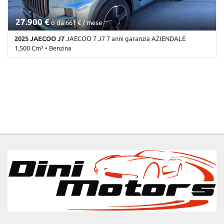
27.900 €
o da 661 € / mese
2025 JAECOO J7
JAECOO 7 J7 7 anni garanzia AZIENDALE
1.500 Cm³ • Benzina
16.880 Km • Cambio Automatico (8) • Verde metallizzato • 5 Porte •
360° camera • ABS • Adaptive Cruise Control • Airbag • Airbag
laterali • Airbag Passeggero • Airbag posteriore • Airbag testa •
Alzacristalli elettrici • Android Auto • Antifurto • Apple CarPlay •
Assistente abbaglianti • Autoradio • Autoradio digitale •
Bluetooth • Boardcomputer • Bracciolo • Cerchi in lega • Chiamata
automatica per emergenze • Chiusura centralizzata • Chiusura
centralizzata senza chiave • Chiusura centralizzata telecomandata •
Climatizzatore • Climatizzatore automatico, 2 zone • Controllo
elettronico della corsia • Controllo trazione • Cruise Control • ESP
• Fari al laser • Fari di profondità antiabbagliamento • Fari
direzionali • Fari full-LED • Fari LED • Fendinebbia • Frenata
d'emergenza assistita • Freno di stazionamento elettrico • Head-up
display • Immobilizzatore elettronico • Interni in pelle • Kit
antipanne • Luce d'ambiente • Luci diurne • Luci diurne LED •
Marmitta catalitica • Monitoraggio pressione pneumatici • MP3 •
Pneumatici estivi • Portellone posteriore elettrico • Regolazione