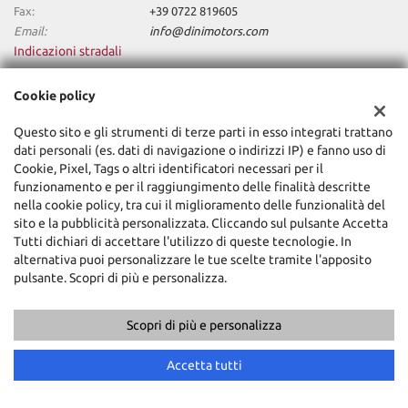
Fax:
+39 0722 819605
Email:
info@dinimotors.com
Indicazioni stradali
Cookie policy
Dati fiscali:
Questo sito e gli strumenti di terze parti in esso integrati trattano
Dini Motors Srl
dati personali (es. dati di navigazione o indirizzi IP) e fanno uso di
Via Nazionale Sud, 5, Sant'Angelo in Vado (PU)
Cookie, Pixel, Tags o altri identificatori necessari per il
C.F/P.IVA:
02318740418
funzionamento e per il raggiungimento delle finalità descritte
Registro delle imprese:
PU
nella cookie policy, tra cui il miglioramento delle funzionalità del
sito e la pubblicità personalizzata. Cliccando sul pulsante Accetta
Tutti dichiari di accettare l'utilizzo di queste tecnologie. In
alternativa puoi personalizzare le tue scelte tramite l'apposito
pulsante. Scopri di più e personalizza.
Scopri di più e personalizza
Copyright © 2026 GestionaleAuto.com S.r.l., Tutti i diritti riservati -
Leggi l'informativa sulla privacy
-
Cookie Policy
Accetta tutti
Sito creato da:
GestionaleAuto.com