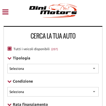
HOME
CHI SIAMO
CERCA LA TUA AUTO
LISTA VEICOLI
NOLEGGIO A BREVE TERMINE
Tutti i veicoli disponibili
(207)
Tipologia
SERVIZI
FINANZIAMENTI – LEASING
Condizione
ACQUISTIAMO USATO
ASSISTENZA
Rata finanziamento