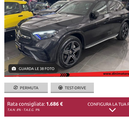
DICONO DI NOI
CONTATTI
GUARDA LE 38 FOTO
PERMUTA
TEST-DRIVE
Rata consigliata:
1.686 €
CONFIGURA LA TUA 
T.A.N. 8% - T.A.E.G.
9%