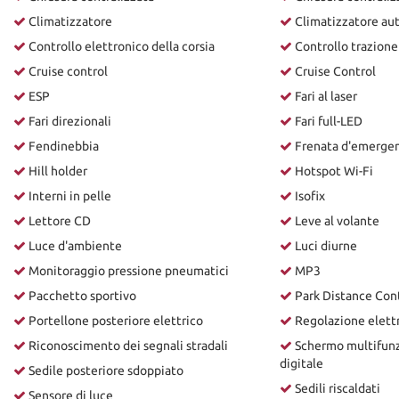
Climatizzatore
Climatizzatore au
Controllo elettronico della corsia
Controllo trazione
Cruise control
Cruise Control
ESP
Fari al laser
Fari direzionali
Fari full-LED
Fendinebbia
Frenata d'emergenz
Hill holder
Hotspot Wi-Fi
Interni in pelle
Isofix
Lettore CD
Leve al volante
Luce d'ambiente
Luci diurne
Monitoraggio pressione pneumatici
MP3
Pacchetto sportivo
Park Distance Con
Portellone posteriore elettrico
Regolazione elettri
Riconoscimento dei segnali stradali
Schermo multifun
digitale
Sedile posteriore sdoppiato
Sedili riscaldati
Sensore di luce