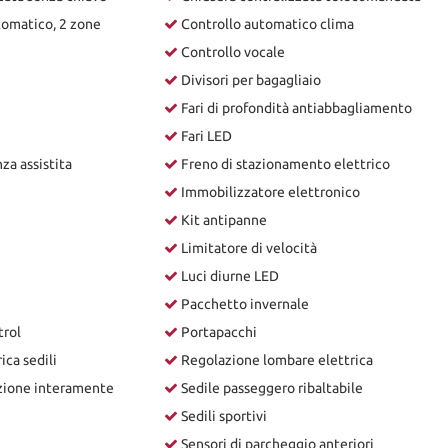
tomatico, 2 zone
Controllo automatico clima
Controllo vocale
Divisori per bagagliaio
Fari di profondità antiabbagliamento
Fari LED
a assistita
Freno di stazionamento elettrico
Immobilizzatore elettronico
Kit antipanne
Limitatore di velocità
Luci diurne LED
Pacchetto invernale
trol
Portapacchi
ca sedili
Regolazione lombare elettrica
zione interamente
Sedile passeggero ribaltabile
Sedili sportivi
Sensori di parcheggio anteriori