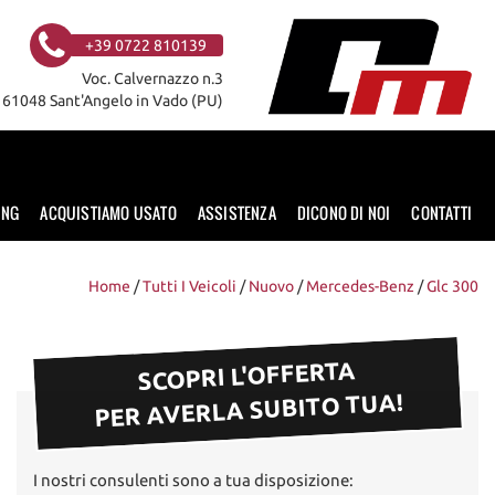
+39 0722 810139
Voc. Calvernazzo n.3
61048 Sant'Angelo in Vado (PU)
ING
ACQUISTIAMO USATO
ASSISTENZA
DICONO DI NOI
CONTATTI
Home
/
Tutti I Veicoli
/
Nuovo
/
Mercedes-Benz
/
Glc 300
SCOPRI L'OFFERTA
PER AVERLA SUBITO TUA!
I nostri consulenti sono a tua disposizione: