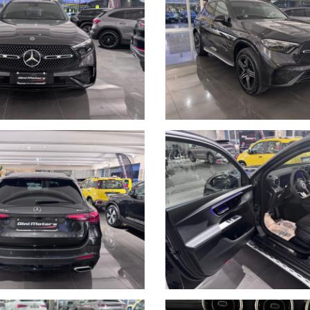
crivere la permuta con marca/modello/km/anno/condizioni esterne/inter
ersonalizzabili, da valutare in sede poichè il calcolatore automatico d
i.
 Calvernazzo n° 3 lungo la SS 73 bis accanto alla stazione di servizio Bey
lla stazione di Arezzo per il versante tirrenico.
o dal nostro operatore potrebbero anche differire o presentare qualche 
tezza dei dettagli, lo stato dell'auto se volete anche con l'ausilio di un 