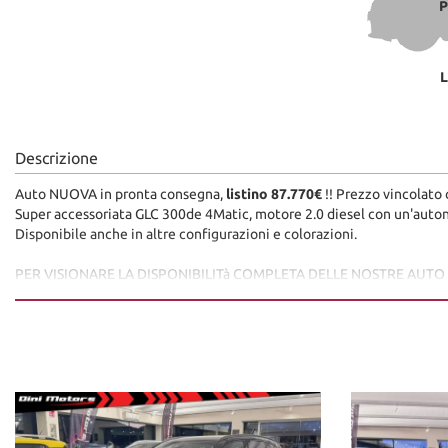
P
L
Descrizione
Auto NUOVA in pronta consegna,
listino 87.770€
!! Prezzo vincolato
Super accessoriata GLC 300de 4Matic, motore 2.0 diesel con un'autono
Disponibile anche in altre configurazioni e colorazioni.
PER VISIONARE LA DISPONIBILITà COMPLETA DELLE NOSTRE AUT
www.dinimotors.com
Tutti i veicoli sono in pronta consegna contattateci per un'appuntam
Dini Motors è sinonimo di garanzia: siamo al vostro servizio dal 1960.
I nostri usati sono rigorosamente controllati e igienizzati prima della