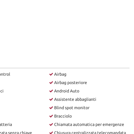
ontrol
Airbag
Airbag posteriore
ici
Android Auto
Assistente abbaglianti
Blind spot monitor
Bracciolo
atteria
Chiamata automatica per emergenze
zata senza chiave
Chiusura centralizzata telecomandata