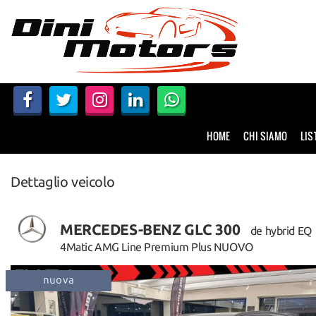
HOME
CHI SIAMO
LISTA VEICOLI
HOME
CHI SIAMO
LIS
NOLEGGIO A BREVE TERMINE
Dettaglio veicolo
SERVIZI
FINANZIAMENTI – LEASING
MERCEDES-BENZ GLC 300
de hybrid EQ
4Matic AMG Line Premium Plus NUOVO
ACQUISTIAMO USATO
fuoristrada
trazione integrale
disponib
ASSISTENZA