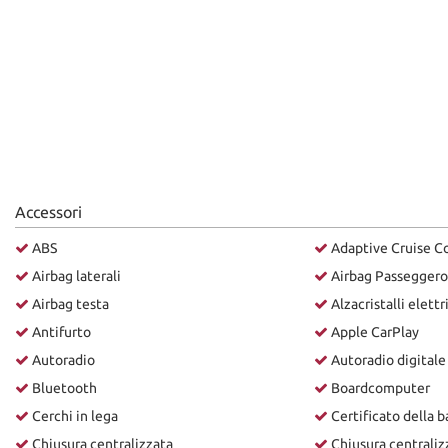
Accessori
ABS
Adaptive Cruise C
Airbag laterali
Airbag Passeggero
Airbag testa
Alzacristalli elettr
Antifurto
Apple CarPlay
Autoradio
Autoradio digitale
Bluetooth
Boardcomputer
Cerchi in lega
Certificato della b
Chiusura centralizzata
Chiusura centraliz