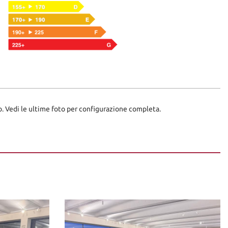
. Vedi le ultime foto per configurazione completa.
canico o referente di fiducia.
fruibile su tutto il territorio Italiano, estendibile fino 60 mesi (5