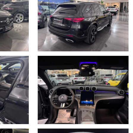
ne/meccaniche ed allegare delle foto evidenziando eventuali
el sito è puramente indicativo.
fin.
errore, pertanto ricordiamo che questo è solo un'annuncio e prima
vostro meccanico o referente di fiducia e la disponibilità del veicolo.