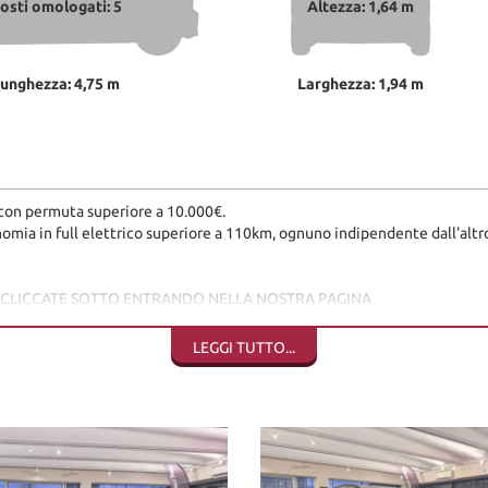
osti omologati: 5
Altezza: 1,64 m
unghezza: 4,75 m
Larghezza: 1,94 m
 con permuta superiore a 10.000€.
mia in full elettrico superiore a 110km, ognuno indipendente dall'altro
O CLICCATE SOTTO ENTRANDO NELLA NOSTRA PAGINA
LEGGI TUTTO...
ento, è sempre gradita visione/prova, se volete anche con un vostro mec
 consegna, sono coperti da garanzia di conformità europea per 12 mesi, usu