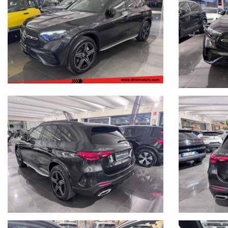
ANNI) con garanzie convenzionali ulteriori.
Ritiriamo o acquistiamo il tuo usato, per richiesta valutazione des
difetti/lavori da eseguire.
Possibilità di pagamento con finanziamento o leasing in comode rate p
Formule finanziarie anche con maxirata o restituzione dopo 2/3/4 ann
Per gli interessati è gradito contatto telefonico allo 0722810139.
Ci puoi trovare a Sant'Angelo in Vado (PU) presso la nuova sede in Voc.
Siamo facilmente raggiungibili in pullman dalla stazione di Pesaro o da
I dettagli dei veicoli inseriti negli annunci dal sistema automatico 
dell'acquisto, vi invitiamo a verificare in sede di persona sia la corret
Buon acquisto!