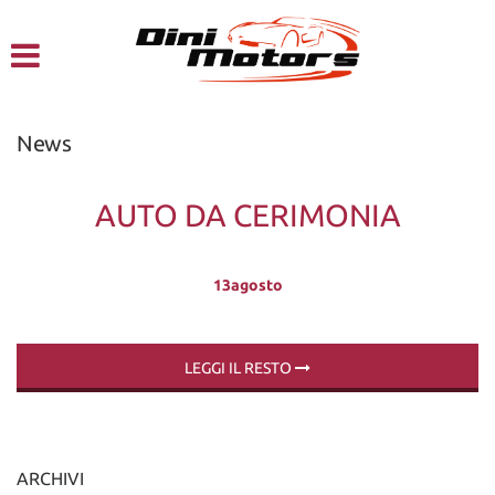
HOME
CHI SIAMO
News
LISTA VEICOLI
AUTO DA CERIMONIA
NOLEGGIO A BREVE TERMINE
13
agosto
SERVIZI
FINANZIAMENTI – LEASING
LEGGI IL RESTO
ACQUISTIAMO USATO
ARCHIVI
ASSISTENZA