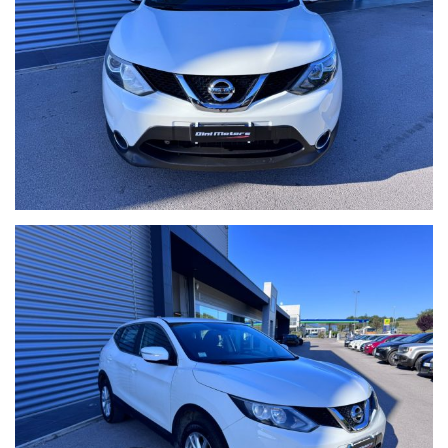
rate personalizzabili, da valutare in sede poichè il calcolatore
automatico del sito è puramente indicativo.
Formule finanziarie con valore futuro garantito anche per i nostri
veicoli usati dove potrai decidere se tenerla o restituirla dopo
2/3/4 anni di rateizzazione.
Per gli interessati è gradito contatto telefonico allo 0722810139.
Ci puoi trovare a Sant'Angelo in Vado (PU) presso la nuova sede in
Voc. Calvernazzo n° 3 lungo la SS 73 bis accanto alla stazione di
servizio Beyfin.
Siamo facilmente raggiungibili in pullman dalla stazione di Pesaro
o dalla stazione di Arezzo per il versante tirrenico.
Qualche dettaglio dell'auto inserito nell'annuncio dal sistema
automatico o dal nostro operatore potrebbe anche differire o
essere errato, pertanto ricordiamo che questo è solo un'annuncio
e prima dell'acquisto, vi invitiamo a verificare sia la correttezza
degli stessi in sede che la disponibilità del veicolo.
Buon acquisto!