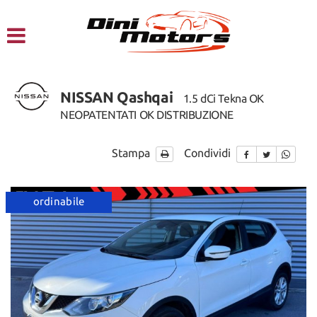
HOME
CHI SIAMO
NISSAN Qashqai
1.5 dCi Tekna OK
LISTA VEICOLI
NEOPATENTATI OK DISTRIBUZIONE
NOLEGGIO A BREVE TERMINE
Stampa
Condividi
SERVIZI
ordinabile
FINANZIAMENTI – LEASING
ACQUISTIAMO USATO
ASSISTENZA