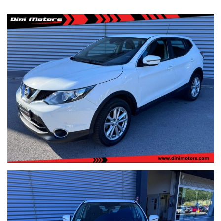
PER VISIONARE LA DISPONIBILITà COMPLETA DELLE NOSTRE
AUTO CLICCATE SOTTO ENTRANDO NELLA NOSTRA PAGINA
www.dinimotors.com
Tutti i veicoli sono in pronta consegna visionabili presso la nostra
sede principale di Sant'angelo in vado (PU)
Dini Motors è sinonimo di garanzia: siamo al vostro servizio dal
1960.
I nostri usati sono rigorosamente controllati e igienizzati prima
della consegna, sono coperti da garanzia di conformità europea
per 12 mesi, usufruibile su tutto il territorio Italiano, estendibile
fino 60 mesi (5 ANNI) con garanzie convenzionali ulteriori.
Ritiriamo o acquistiamo il tuo usato, per richiesta valutazione
descrivere la permuta con marca/modello/km/anno/condizioni
esterne/interne/meccaniche ed allegare delle foto evidenziando
eventuali difetti/lavori da eseguire.
Possibilità di pagamento con finanziamento o leasing in comode