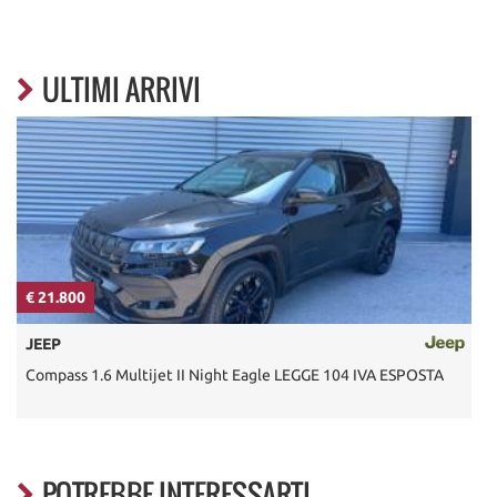
ULTIMI ARRIVI
€ 21.800
€
JEEP
Compass 1.6 Multijet II Night Eagle LEGGE 104 IVA ESPOSTA
R
POTREBBE INTERESSARTI