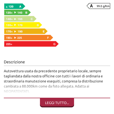
99.0 g/Km
Descrizione
Autovettura usata da precedente proprietario locale, sempre
tagliandata dalla nostra officine con tutti i lavori di ordinaria e
straordinaria manutezione eseguiti, compresa la distribuzione
cambiata a 88.000km come da foto allegata. Adatta ai
NEOPATENTATI.
Auto molto ben allestita, con sensori di parcheggio anteriori e
posteriori, cerchi in lega, fendinebbia, comandi al volante,
LEGGI TUTTO...
bluetooth, freno a mano elettrico, clima bi-zona automatico, 6
marce, cruise control, alzacristalli elettrici, ecc..