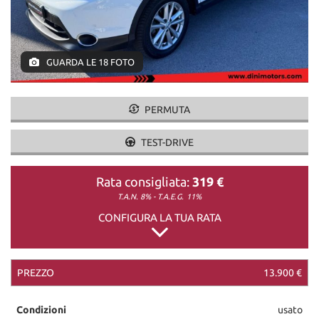
DICONO DI NOI
GUARDA LE 18 FOTO
CONTATTI
PERMUTA
TEST-DRIVE
Rata consigliata:
319 €
T.A.N. 8% - T.A.E.G.
11%
CONFIGURA LA TUA RATA
PREZZO
13.900 €
Condizioni
usato