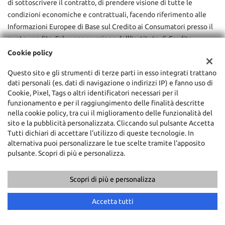
di sottoscrivere il contratto, di prendere visione di tutte le
condizioni economiche e contrattuali, facendo riferimento alle
Informazioni Europee di Base sul Credito ai Consumatori presso il
punto vendita. Salvo approvazione dell'Instituto di Credito
erogante.
Cookie policy
Questo sito e gli strumenti di terze parti in esso integrati trattano
dati personali (es. dati di navigazione o indirizzi IP) e fanno uso di
CONTATTACI
Cookie, Pixel, Tags o altri identificatori necessari per il
Ho letto e accetto
l'informativa privacy
*
funzionamento e per il raggiungimento delle finalità descritte
PERMUTA
Acconsento al trattamento dei miei dati per finalità di
nella cookie policy, tra cui il miglioramento delle funzionalità del
marketing
sito e la pubblicità personalizzata. Cliccando sul pulsante Accetta
RICHIEDI TEST DRIVE
Tutti dichiari di accettare l'utilizzo di queste tecnologie. In
alternativa puoi personalizzare le tue scelte tramite l'apposito
Invia la tua richiesta
Vuoi saperne di più? Scrivici!
pulsante. Scopri di più e personalizza.
I campi contrassegnati con * sono obbligatori.
Servizio clienti
Scopri di più e personalizza
+39 0722 810139
Accetta tutti