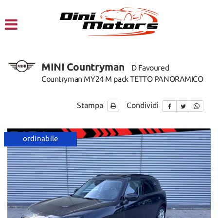
HOME
CHI SIAMO
MINI Countryman
D Favoured
LISTA VEICOLI
Countryman MY24 M pack TETTO PANORAMICO
NOLEGGIO A BREVE TERMINE
Stampa
Condividi
SERVIZI
ordinabile
FINANZIAMENTI – LEASING
ACQUISTIAMO USATO
ASSISTENZA