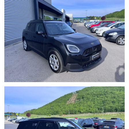
automatico del sito è puramente indicativo.
Formule finanziarie con valore futuro garantito anche per i nostri
veicoli usati dove potrai decidere se tenerla o restituirla dopo
2/3/4 anni di rateizzazione.
Per gli interessati è gradito contatto telefonico allo 0722810139.
Ci puoi trovare a Sant'Angelo in Vado (PU) presso la nuova sede in
Voc. Calvernazzo n° 3 lungo la SS 73 bis accanto alla stazione di
servizio Beyfin.
Siamo facilmente raggiungibili in pullman dalla stazione di Pesaro
o dalla stazione di Arezzo per il versante tirrenico.
Qualche dettaglio dell'auto inserito nell'annuncio dal sistema
automatico o dal nostro operatore potrebbe anche differire o
essere errato, pertanto ricordiamo che questo è solo un'annuncio
e prima dell'acquisto, vi invitiamo a verificare sia la correttezza
degli stessi in sede che la disponibilità del veicolo direttamente in
sede.
Buon acquisto!