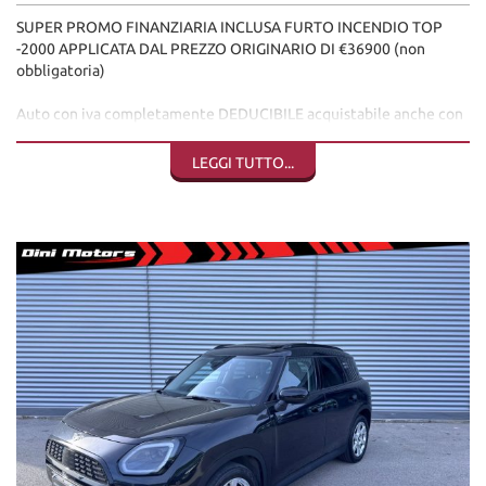
SUPER PROMO FINANZIARIA INCLUSA FURTO INCENDIO TOP
-2000 APPLICATA DAL PREZZO ORIGINARIO DI €36900 (non
obbligatoria)
Auto con iva completamente DEDUCIBILE acquistabile anche con
LEGGE 104.
LEGGI TUTTO...
Auto in ottimo stato pari al nuovo in garanzia casa madre MINI fino
al 06.2026. In allestimento superiore Favoured + Pacchetto M
compreso di, tetto panoramico apribile, fari ful led anteriori e
posteriori, telecamera, cerchi in lega Kaleido spoke da 19, sensori
di parcheggio anteriori e posteriori, vetri posteriori oscurati, tetto
a contrasto con la carrozzeria Nero, key less entry, interni in pelle
Vintage Brown, sedili sportivi, Head Up Display HUD, comandi al
volante, key less go, clima bi-zona automatica, assistenza
parcheggio, legge i segnali stradali, ricarica wireless cellulare,
apertura e chiusura baule elettrico, apple car play, android auto,
bluetooth, alzacristalli elettrici, cruise control adattivo, sedili
riscaldati, Luci a LED con funzione Cornering Light, Preparazione
Driving Assistant Plus, Antifurto con telecomando, High Beam
assistant, ecc ecc...