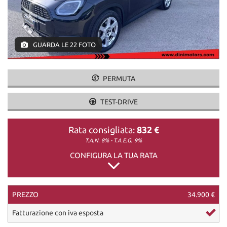
DICONO DI NOI
GUARDA LE 22 FOTO
CONTATTI
PERMUTA
TEST-DRIVE
Rata consigliata:
832 €
T.A.N. 8% - T.A.E.G.
9%
CONFIGURA LA TUA RATA
PREZZO
34.900 €
Fatturazione con iva esposta