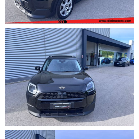
PER VISIONARE LA DISPONIBILITà COMPLETA DELLE NOSTRE
AUTO CLICCATE SOTTO ENTRANDO NELLA NOSTRA PAGINA
www.dinimotors.com
Tutti i veicoli sono in pronta consegna visionabili presso la nostra
sede principale di Sant'angelo in vado (PU)
Dini Motors è sinonimo di garanzia: siamo al vostro servizio dal
1960.
I nostri usati sono rigorosamente controllati e igienizzati prima
della consegna, sono coperti da garanzia di conformità europea
per 12 mesi, usufruibile su tutto il territorio Italiano, estendibile
fino 60 mesi (5 ANNI) con garanzie convenzionali ulteriori.
Ritiriamo o acquistiamo il tuo usato, per richiesta valutazione
descrivere la permuta con marca/modello/km/anno/condizioni
esterne/interne/meccaniche ed allegare delle foto evidenziando
eventuali difetti/lavori da eseguire.
Possibilità di pagamento con finanziamento o leasing in comode
rate personalizzabili, da valutare in sede poichè il calcolatore