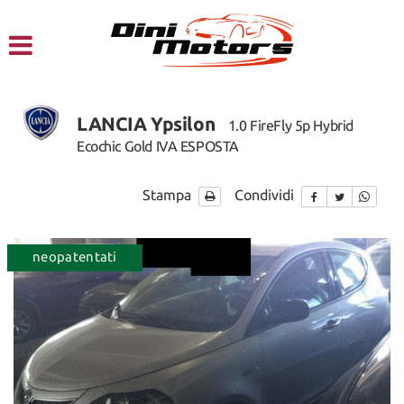
HOME
CHI SIAMO
LANCIA Ypsilon
1.0 FireFly 5p Hybrid
LISTA VEICOLI
Ecochic Gold IVA ESPOSTA
NOLEGGIO A BREVE TERMINE
Stampa
Condividi
SERVIZI
ordinabile
neopatentati
ordinabi
FINANZIAMENTI – LEASING
ACQUISTIAMO USATO
ASSISTENZA