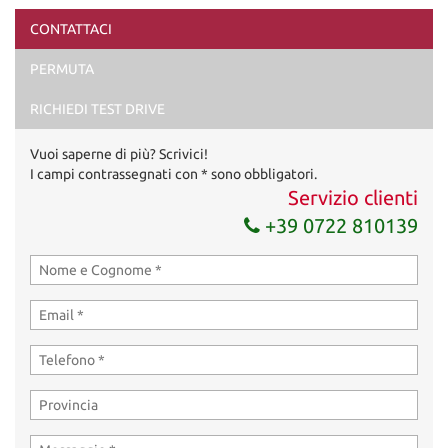
CONTATTACI
Ho letto e accetto
l'informativa privacy
*
PERMUTA
Acconsento al trattamento dei miei dati per finalità di
marketing
RICHIEDI TEST DRIVE
Invia la tua richiesta
Vuoi saperne di più? Scrivici!
I campi contrassegnati con * sono obbligatori.
Servizio clienti
+39 0722 810139