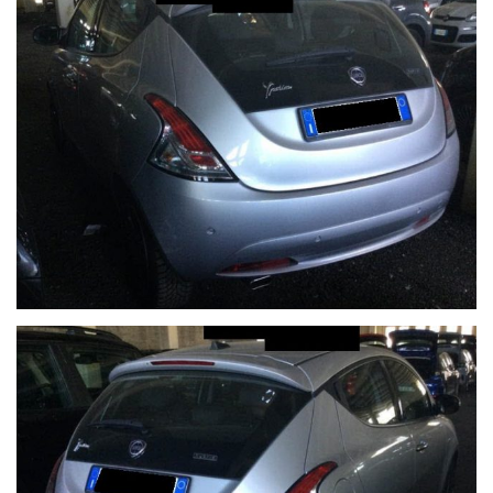
Siamo facilmente raggiungibili in pullman dalla stazione di Pesaro
o dalla stazione di Arezzo per il versante tirrenico.
I dettagli dei veicoli inseriti negli annunci dal sistema automatico
o dal nostro operatore potrebbero anche differire o presentare
qualche errore, pertanto ricordiamo che questo è solo un'annuncio
e prima dell'acquisto, vi invitiamo a verificare in sede di persona
sia la correttezza dei dettagli, lo stato dell'auto se volete anche
con l'ausilio di un vostro meccanico o referente di fiducia e la
disponibilità del veicolo.
Buon acquisto!