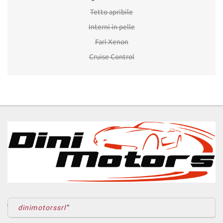
Tetto apribile
Interni in pelle
Fari Xenon
Cruise Control
dinimotorssrl