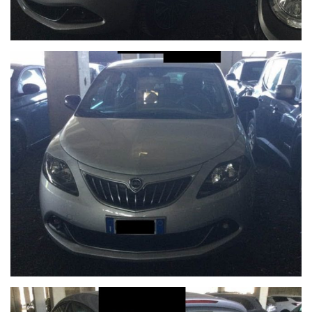
I nostri usati sono rigorosamente controllati e igienizzati prima
della consegna, sono coperti da garanzia di conformità europea
per 12 mesi, usufruibile su tutto il territorio Italiano, estendibile
fino 60 mesi (5 ANNI) con garanzie convenzionali ulteriori.
Ritiriamo o acquistiamo il tuo usato, per richiesta valutazione
descrivere la permuta con marca/modello/km/anno/condizioni
esterne/interne/meccaniche ed allegare delle foto evidenziando
eventuali difetti/lavori da eseguire.
Possibilità di pagamento con finanziamento o leasing in comode
rate personalizzabili, da valutare in sede poichè il calcolatore
automatico del sito è puramente indicativo.
Formule finanziarie anche con maxirata o restituzione dopo 2/3/4
anni.
Per gli interessati è gradito contatto telefonico allo 0722810139.
Ci puoi trovare a Sant'Angelo in Vado (PU) presso la nuova sede in
Voc. Calvernazzo n° 3 lungo la SS 73 bis accanto alla stazione di
servizio Beyfin.