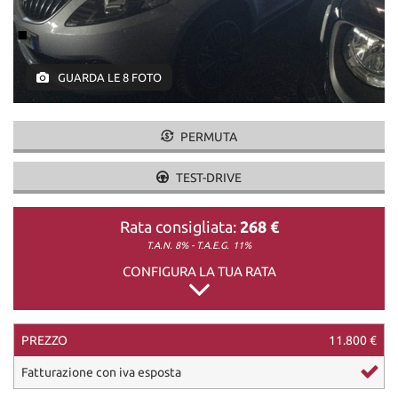
DICONO DI NOI
GUARDA LE 8 FOTO
CONTATTI
PERMUTA
TEST-DRIVE
Rata consigliata:
268 €
T.A.N. 8% - T.A.E.G.
11%
CONFIGURA LA TUA RATA
PREZZO
11.800 €
Fatturazione con iva esposta