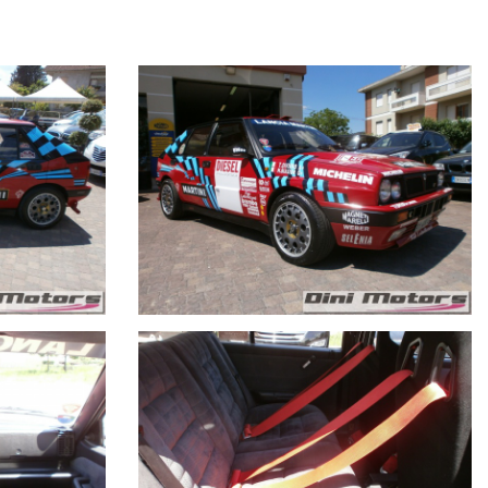
fiche sono state fatte senza intaccare assolutamente le parti originali
sizione!!!!
e/meccaniche e allegare delle foto.