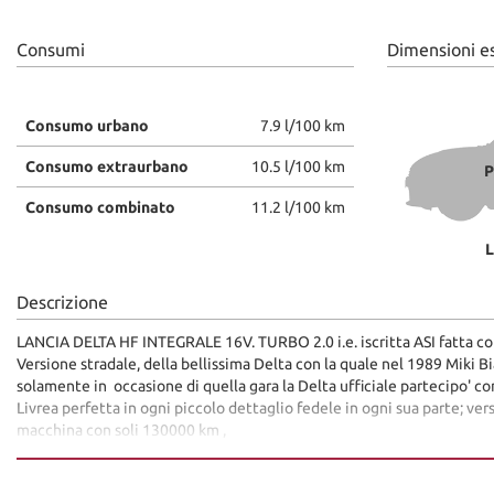
Consumi
Dimensioni e
Consumo urbano
7.9 l/100 km
Consumo extraurbano
10.5 l/100 km
P
Consumo combinato
11.2 l/100 km
L
Descrizione
LANCIA DELTA HF INTEGRALE 16V. TURBO 2.0 i.e. iscritta ASI fatta 
Versione stradale, della bellissima Delta con la quale nel 1989 Miki B
solamente in occasione di quella gara la Delta ufficiale partecipo' con
Livrea perfetta in ogni piccolo dettaglio fedele in ogni sua parte; ver
macchina con soli 130000 km ,
volante in alcantara a calice rally,
sedili sportivi Rally, cinture 5 punti rally (chiaramente l'auto essend