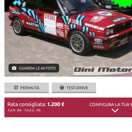
DICONO DI NOI
CONTATTI
GUARDA LE 64 FOTO
PERMUTA
TEST-DRIVE
Rata consigliata:
1.200 €
CONFIGURA LA TUA 
T.A.N. 8% - T.A.E.G.
9%