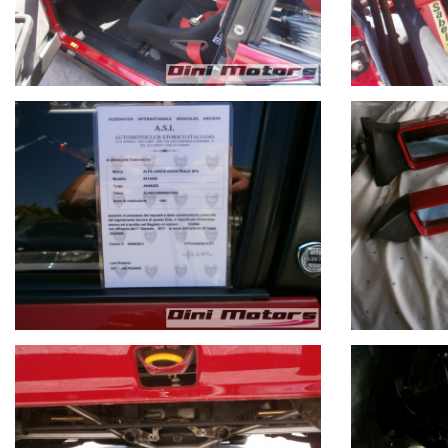
- passaggio immediato
- possibilità di assicurazione per 5-15 giorni
Ci puoi trovare a Sant'Angelo in Vado (PU) via Nazionale Sud 5:
siamo facilmente raggiungibili in pullman dalla stazione di Pesaro o da
I dettagli dell'annuncio in rari casi potrebbero non essere aggiornati
Andrea