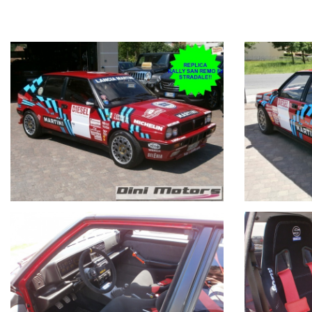
pedaliera in alluminio,
specchietti rally,
assetto completo a ghiera regolabile in altezza e rigidità nuovo app
barre duomianteriori e posteriori,
slitta paramotore,
scarico sostituito
dischi e pasticche tar-ox nuovi appena montati
oltre la componentistica sopradescritta compresi a corredo ,si fornisc
l'auto e' perfetta sia meccanicamente che di esteticamente senza di
è gradita visione e prova
AUTO ISCRITTA ALL'ASI!
Dinimotors è sinonimo di garanzia, infatti siamo al vostro servizio dal
i nostri usati sono rigorosamente controllati e igienizzati prima dell
Ritiriamo o acquistiamo il tuo usato, per richiesta valutazione des
Possibilità di pagamento con finanziamento o leasing in comode rate
Per i realmente interessati potete contattarci telefonicamente allo
Vieni a conoscerci sul nostro sito www.dinimotors.com, troverai ulterio
Se venite da lontano e volete ritirare la vostra auto in un solo giorno, 