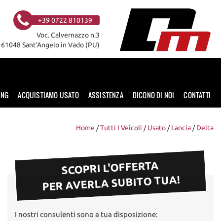
+39 0722 810139
Voc. Calvernazzo n.3
61048 Sant'Angelo in Vado (PU)
ING
ACQUISTIAMO USATO
ASSISTENZA
DICONO DI NOI
CONTATTI
Home
/
Tutti I Veicoli
/
Usato
/
Lancia
/
Delta
SCOPRI L'OFFERTA
PER AVERLA SUBITO TUA!
I nostri consulenti sono a tua disposizione: