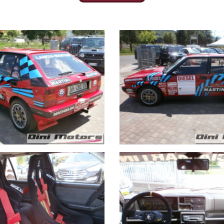
ena montato,
ono tutti i pezzi originali in eccellente stato e preciso dire che le modi
fetto alcuno (non ha cedimenti e non ha ruggine), praticamente da espo
 1960.
a consegna, sono coperti da garanzia di conformità europea di 12 mesi.
crivere la permuta con marca/modello/km/anno/condizioni esterne/intern
.
 0722-810139.
ri foto e in altà qualità
da noi è possibile: