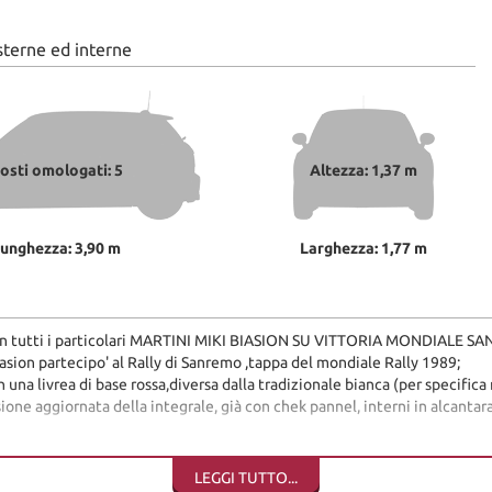
sterne ed interne
osti omologati: 5
Altezza: 1,37 m
unghezza: 3,90 m
Larghezza: 1,77 m
con tutti i particolari MARTINI MIKI BIASION SU VITTORIA MONDIALE S
iasion partecipo' al Rally di Sanremo ,tappa del mondiale Rally 1989;
 una livrea di base rossa,diversa dalla tradizionale bianca (per specifica
sione aggiornata della integrale, già con chek pannel, interni in alcantara
o omologata per uso stradale monta anche le cinture originali),
LEGGI TUTTO...