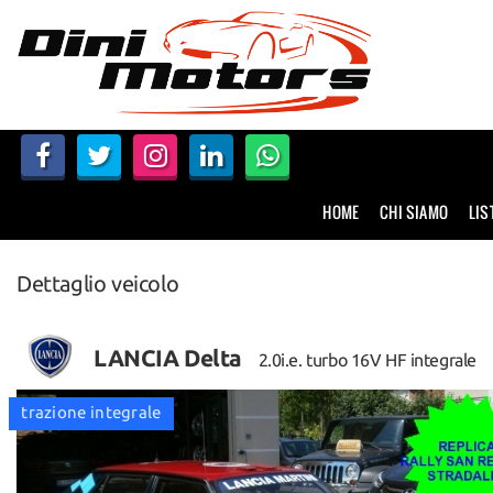
HOME
CHI SIAMO
LISTA VEICOLI
HOME
CHI SIAMO
LIS
NOLEGGIO A BREVE TERMINE
Dettaglio veicolo
SERVIZI
FINANZIAMENTI – LEASING
LANCIA Delta
2.0i.e. turbo 16V HF integrale
autostoriche
trazione integrale
autostori
ACQUISTIAMO USATO
ASSISTENZA