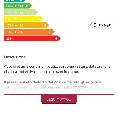
179.0 g/Km
Descrizione
Auto in ottime condizioni, utilizzata come vettura, dotata anche
di vasca protettiva in plastica e gancio traino.
Il prezzo è stato dedotto del 22% come tutti gli autocarri
pubblicati online pertanto prezzo finito 27.938€
Autovettura in pronta consegna visionabile presso la nostra sede
LEGGI TUTTO...
di Sant'angelo in vado (PU)
Dini Motors è sinonimo di garanzia: siamo al vostro servizio dal