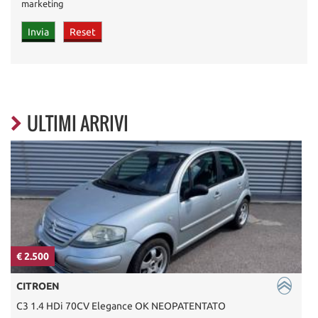
marketing
ULTIMI ARRIVI
€ 2.500
€
CITROEN
C3 1.4 HDi 70CV Elegance OK NEOPATENTATO