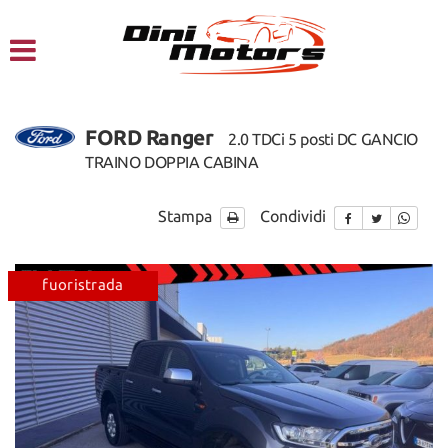
HOME
CHI SIAMO
FORD Ranger
2.0 TDCi 5 posti DC GANCIO
LISTA VEICOLI
TRAINO DOPPIA CABINA
NOLEGGIO A BREVE TERMINE
Stampa
Condividi
SERVIZI
fuoristrada
trazione integrale
veicolo comm
FINANZIAMENTI – LEASING
ACQUISTIAMO USATO
ASSISTENZA