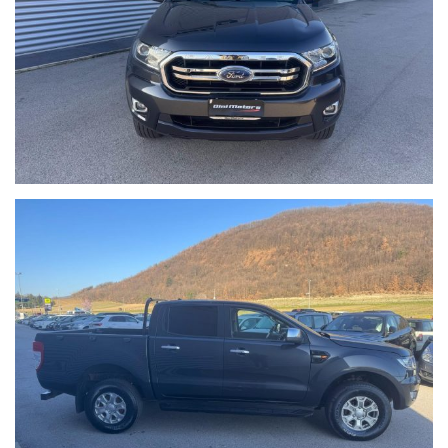
ulteriori foto e in altà qualità.
Ci puoi trovare a Sant'Angelo in Vado (PU) presso la nuova sede in
Voc. Calvernazzo n° 3 lungo la SS 73 bis accanto alla stazione di
servizio Beyfin.
siamo facilmente raggiungibili in pullman dalla stazione di Pesaro
o dalla stazione di Arezzo per il versante tirrenico.
I dettagli dell'auto inseriti nell'annuncio potrebbero in alcuni casi
differire da quelli realmente presenti sulla vettura; pertanto prima
dell'acquisto, vi invitiamo a verificare sia la correttezza degli
stessi che la disponibilità del veicolo.
Buon acquisto!