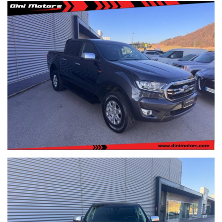
1960.
I nostri usati sono rigorosamente controllati e igienizzati prima
della consegna, sono coperti da garanzia di conformità europea
per 12 mesi, usufruibile su tutto il territorio Italiano, estendibile
fino 60 mesi (5 ANNI) con garanzie convenzionali ulteriori.
Ritiriamo o acquistiamo il tuo usato, per richiesta valutazione
descrivere la permuta con marca/modello/km/anno/condizioni
esterne/interne/meccaniche ed allegare delle foto evidenziando
eventuali difetti/lavori da eseguire.
Possibilità di pagamento con finanziamento o leasing in comode
rate personalizzabili, da valutare in sede poichè il calcolatore
automatico del sito è puramente indicativo.
Formule finanziarie con valore futuro garantito anche per i nostri
veicoli usati dove potrai decidere se tenerla o restituirla dopo
2/3/4 anni di rateizzazione.
Per gli interessati è gradito contatto telefonico allo 0722810139.
Vieni a conoscerci sul nostro sito www.dinimotors.com, troverai