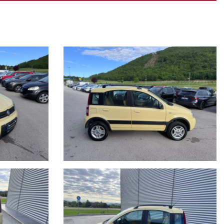
canico o referente di fiducia.
fruibile su tutto il territorio Italiano, estendibile fino 60 mesi (5
ne/meccaniche ed allegare delle foto evidenziando eventuali
el sito è puramente indicativo.
fin.
errore, pertanto ricordiamo che questo è solo un'annuncio e prima