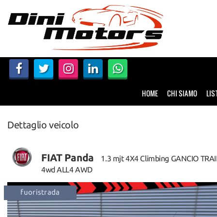
HOME
CHI SIAMO
LISTA VEICOLI
HOME
CHI SIAMO
LIS
NOLEGGIO A BREVE TERMINE
Dettaglio veicolo
SERVIZI
FINANZIAMENTI – LEASING
FIAT Panda
1.3 mjt 4X4 Climbing GANCIO TRA
4wd ALL4 AWD
ACQUISTIAMO USATO
neopatentati
trazione integrale
dispo
ASSISTENZA