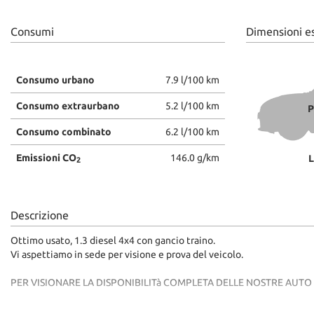
Consumi
Dimensioni e
Consumo urbano
7.9 l/100 km
Consumo extraurbano
5.2 l/100 km
P
Consumo combinato
6.2 l/100 km
Emissioni CO
146.0 g/km
L
2
Descrizione
Ottimo usato, 1.3 diesel 4x4 con gancio traino.
Vi aspettiamo in sede per visione e prova del veicolo.
PER VISIONARE LA DISPONIBILITà COMPLETA DELLE NOSTRE AUT
www.dinimotors.com