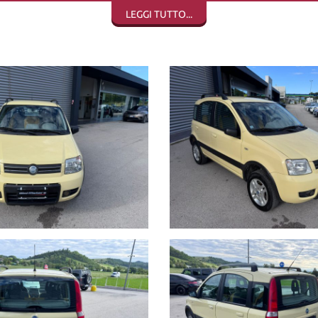
LEGGI TUTTO...
ento, è sempre gradita visione/prova, se volete anche con un vostro mec
 consegna, sono coperti da garanzia di conformità europea per 12 mesi, usu
crivere la permuta con marca/modello/km/anno/condizioni esterne/inter
ersonalizzabili, da valutare in sede poichè il calcolatore automatico d
i.
 Calvernazzo n° 3 lungo la SS 73 bis accanto alla stazione di servizio Bey
lla stazione di Arezzo per il versante tirrenico.
o dal nostro operatore potrebbero anche differire o presentare qualche 