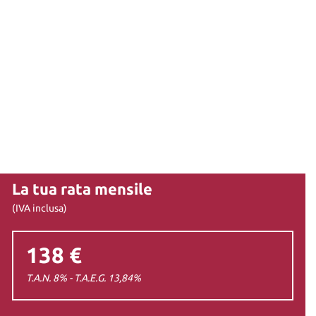
La tua rata mensile
(IVA inclusa)
138 €
T.A.N. 8% - T.A.E.G.
13,84
%