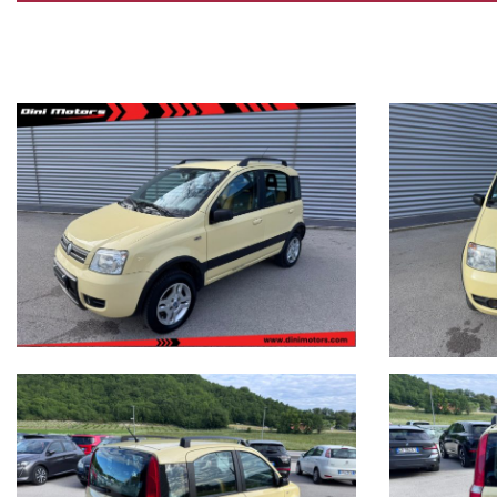
Tutti i veicoli sono in pronta consegna contattateci per un'appuntam
Dini Motors è sinonimo di garanzia: siamo al vostro servizio dal 1960.
I nostri usati sono rigorosamente controllati e igienizzati prima della
ANNI) con garanzie convenzionali ulteriori.
Ritiriamo o acquistiamo il tuo usato, per richiesta valutazione des
difetti/lavori da eseguire.
Possibilità di pagamento con finanziamento o leasing in comode rate p
Formule finanziarie anche con maxirata o restituzione dopo 2/3/4 ann
Per gli interessati è gradito contatto telefonico allo 0722810139.
Ci puoi trovare a Sant'Angelo in Vado (PU) presso la nuova sede in Voc.
Siamo facilmente raggiungibili in pullman dalla stazione di Pesaro o da
I dettagli dei veicoli inseriti negli annunci dal sistema automatico 