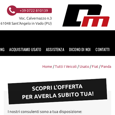
+39 0722 810139
Voc. Calvernazzo n.3
61048 Sant'Angelo in Vado (PU)
ING
ACQUISTIAMO USATO
ASSISTENZA
DICONO DI NOI
CONTATTI
Home
/
Tutti I Veicoli
/
Usato
/
Fiat
/
Panda
SCOPRI L'OFFERTA
PER AVERLA SUBITO TUA!
I nostri consulenti sono a tua disposizione: