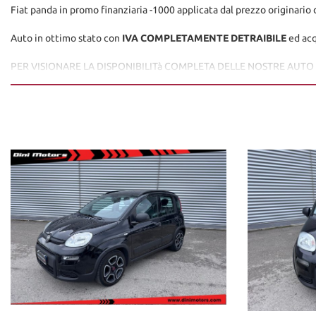
Fiat panda in promo finanziaria -1000 applicata dal prezzo originario
Auto in ottimo stato con
IVA COMPLETAMENTE DETRAIBILE
ed acq
PER VISIONARE LA DISPONIBILITà COMPLETA DELLE NOSTRE AUT
www.dinimotors.com
Tutti i veicoli sono in pronta consegna contattateci per un'appuntam
Dini Motors è sinonimo di garanzia: siamo al vostro servizio dal 1960.
I nostri usati sono rigorosamente controllati e igienizzati prima della
ANNI) con garanzie convenzionali ulteriori.
Ritiriamo o acquistiamo il tuo usato, per richiesta valutazione des
difetti/lavori da eseguire.
Possibilità di pagamento con finanziamento o leasing in comode rate p
Formule finanziarie anche con maxirata o restituzione dopo 2/3/4 ann