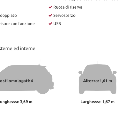
Ruota di riserva
sdoppiato
Servosterzo
isore con funzione
USB
sterne ed interne
osti omologati: 4
Altezza: 1,61 m
unghezza: 3,69 m
Larghezza: 1,67 m