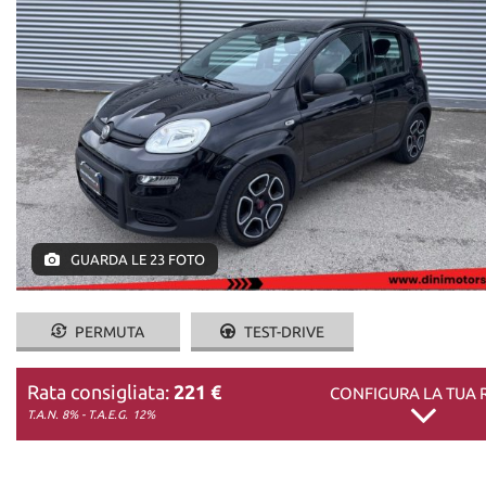
DICONO DI NOI
CONTATTI
GUARDA LE 23 FOTO
PERMUTA
TEST-DRIVE
Rata consigliata:
221 €
CONFIGURA LA TUA 
T.A.N. 8% - T.A.E.G.
12%