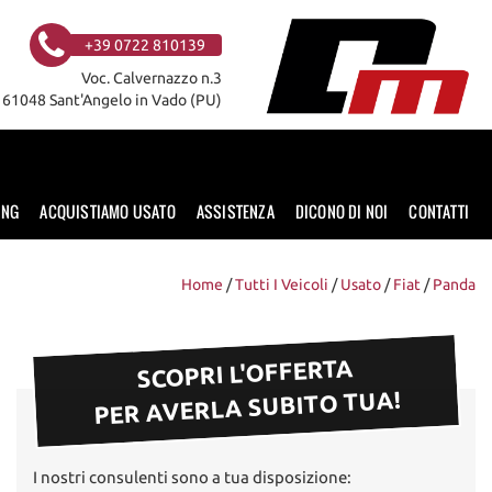
+39 0722 810139
Voc. Calvernazzo n.3
61048 Sant'Angelo in Vado (PU)
ING
ACQUISTIAMO USATO
ASSISTENZA
DICONO DI NOI
CONTATTI
Home
/
Tutti I Veicoli
/
Usato
/
Fiat
/
Panda
SCOPRI L'OFFERTA
PER AVERLA SUBITO TUA!
I nostri consulenti sono a tua disposizione: