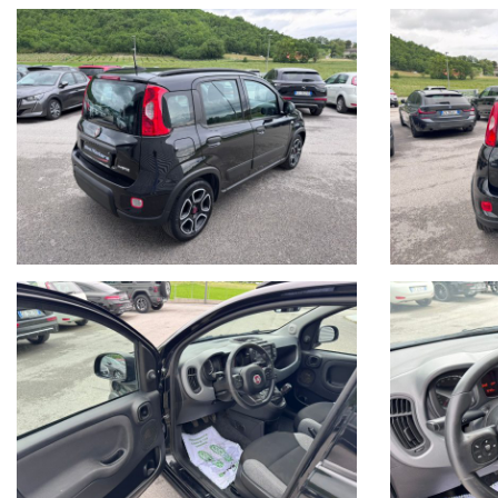
Per gli interessati è gradito contatto telefonico allo 0722810139.
Ci puoi trovare a Sant'Angelo in Vado (PU) presso la nuova sede in Voc.
Siamo facilmente raggiungibili in pullman dalla stazione di Pesaro o da
I dettagli dei veicoli inseriti negli annunci dal sistema automatico 
dell'acquisto, vi invitiamo a verificare in sede di persona sia la corret
Buon acquisto!