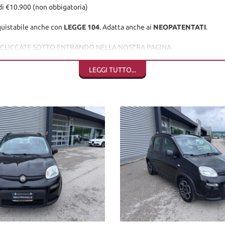
 di €10.900 (non obbigatoria)
uistabile anche con
LEGGE 104
. Adatta anche ai
NEOPATENTATI
.
O CLICCATE SOTTO ENTRANDO NELLA NOSTRA PAGINA
LEGGI TUTTO...
ento, è sempre gradita visione/prova, se volete anche con un vostro mec
 consegna, sono coperti da garanzia di conformità europea per 12 mesi, usu
crivere la permuta con marca/modello/km/anno/condizioni esterne/inter
ersonalizzabili, da valutare in sede poichè il calcolatore automatico d
i.