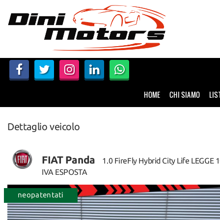
HOME
CHI SIAMO
LISTA VEICOLI
HOME
CHI SIAMO
LIS
NOLEGGIO A BREVE TERMINE
Dettaglio veicolo
SERVIZI
FINANZIAMENTI – LEASING
FIAT Panda
1.0 FireFly Hybrid City Life LEGGE 
IVA ESPOSTA
ACQUISTIAMO USATO
disponibile
neopatentati
disponib
ASSISTENZA