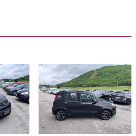
canico o referente di fiducia.
fruibile su tutto il territorio Italiano, estendibile fino 60 mesi (5
ne/meccaniche ed allegare delle foto evidenziando eventuali
el sito è puramente indicativo.