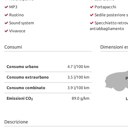
MP3
Portapacchi
Ruotino
Sedile posteriore 
Sound system
Specchietto retrov
antiabbagliamento
Vivavoce
Consumi
Dimensioni e
Consumo urbano
4.7 l/100 km
Consumo extraurbano
3.5 l/100 km
P
Consumo combinato
3.9 l/100 km
Emissioni CO
89.0 g/km
L
2
Descrizione