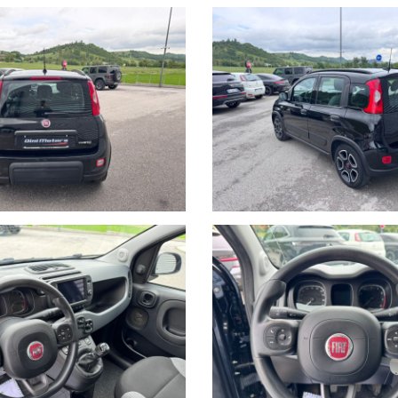
 Calvernazzo n° 3 lungo la SS 73 bis accanto alla stazione di servizio Bey
lla stazione di Arezzo per il versante tirrenico.
o dal nostro operatore potrebbero anche differire o presentare qualche 
tezza dei dettagli, lo stato dell'auto se volete anche con l'ausilio di un 