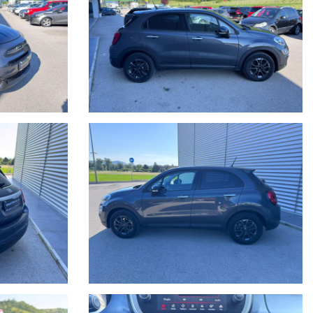
fruibile su tutto il territorio Italiano, estendibile fino 60 mesi (5
ne/meccaniche ed allegare delle foto evidenziando eventuali
el sito è puramente indicativo.
fin.
errore, pertanto ricordiamo che questo è solo un'annuncio e prima
vostro meccanico o referente di fiducia e la disponibilità del veicolo.