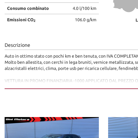
Consumo combinato
4.0 l/100 km
Emissioni CO
106.0 g/km
L
2
Descrizione
Auto in ottimo stato con pochi km e ben tenuta, con IVA COMPLETA
Molto ben allestita, con cerchi in lega bruniti, vernice metallizzata
alzacristalli elettrici, clima, porte usb per ricarica cellulare, fendinebb
VETTURA IN PROMO FINANZIARIA -1000 APPLICATO DAL PREZZO O
PER VISIONARE LA DISPONIBILITà COMPLETA DELLE NOSTRE AUT
www.dinimotors.com
Tutti i veicoli sono in pronta consegna contattateci per un'appuntam
Dini Motors è sinonimo di garanzia: siamo al vostro servizio dal 1960.