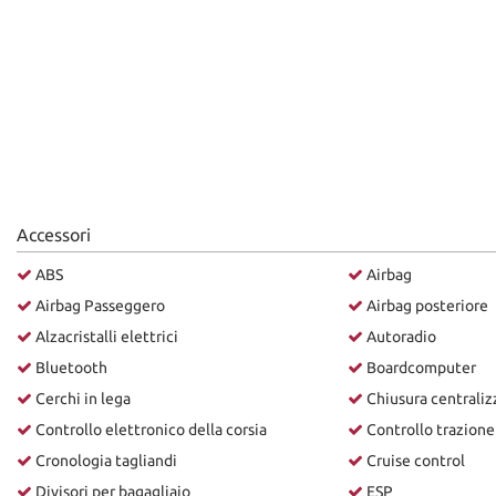
Accessori
ABS
Airbag
Airbag Passeggero
Airbag posteriore
Alzacristalli elettrici
Autoradio
Bluetooth
Boardcomputer
Cerchi in lega
Chiusura centraliz
Controllo elettronico della corsia
Controllo trazione
Cronologia tagliandi
Cruise control
Divisori per bagagliaio
ESP