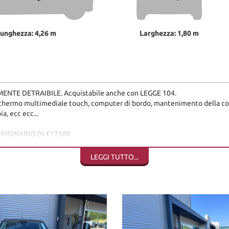
unghezza: 4,26 m
Larghezza: 1,80 m
MENTE DETRAIBILE. Acquistabile anche con LEGGE 104.
, schermo multimediale touch, computer di bordo, mantenimento della corsi
ia, ecc ecc...
RIGINARIO DI €17500
O CLICCATE SOTTO ENTRANDO NELLA NOSTRA PAGINA
LEGGI TUTTO...
ento, è sempre gradita visione/prova, se volete anche con un vostro mec