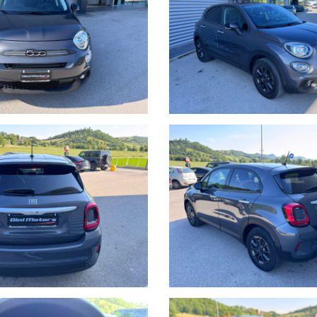
 consegna, sono coperti da garanzia di conformità europea per 12 mesi, usu
crivere la permuta con marca/modello/km/anno/condizioni esterne/inter
ersonalizzabili, da valutare in sede poichè il calcolatore automatico d
i.
 Calvernazzo n° 3 lungo la SS 73 bis accanto alla stazione di servizio Bey
lla stazione di Arezzo per il versante tirrenico.
o dal nostro operatore potrebbero anche differire o presentare qualche 
tezza dei dettagli, lo stato dell'auto se volete anche con l'ausilio di un 