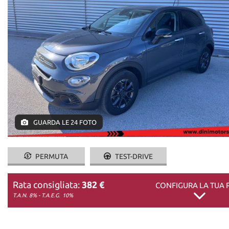
DICONO DI NOI
CONTATTI
GUARDA LE 24 FOTO
PERMUTA
TEST-DRIVE
Rata consigliata:
382 €
CONFIGURA LA TUA 
T.A.N. 8% - T.A.E.G.
10%