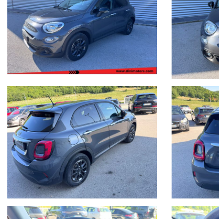
I nostri usati sono rigorosamente controllati e igienizzati prima della
ANNI) con garanzie convenzionali ulteriori.
Ritiriamo o acquistiamo il tuo usato, per richiesta valutazione des
difetti/lavori da eseguire.
Possibilità di pagamento con finanziamento o leasing in comode rate p
Formule finanziarie anche con maxirata o restituzione dopo 2/3/4 ann
Per gli interessati è gradito contatto telefonico allo 0722810139.
Ci puoi trovare a Sant'Angelo in Vado (PU) presso la nuova sede in Voc.
Siamo facilmente raggiungibili in pullman dalla stazione di Pesaro o da
I dettagli dei veicoli inseriti negli annunci dal sistema automatico 
dell'acquisto, vi invitiamo a verificare in sede di persona sia la corret
Buon acquisto!