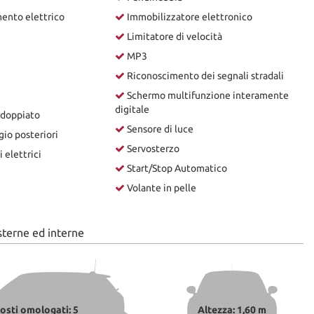
ento elettrico
Immobilizzatore elettronico
Limitatore di velocità
MP3
Riconoscimento dei segnali stradali
Schermo multifunzione interamente
digitale
sdoppiato
Sensore di luce
gio posteriori
Servosterzo
 elettrici
Start/Stop Automatico
Volante in pelle
sterne ed interne
osti omologati: 5
Altezza: 1,60 m