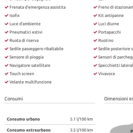
Frenata d'emergenza assistita
Freno di stazionam
Isofix
Kit antipanne
Luce d'ambiente
Luci diurne
Pneumatici estivi
Portapacchi
Ruota di riserva
Ruotino
Sedile passeggero ribaltabile
Sedile posteriore 
Sensore di pioggia
Sensori di parcheg
Navigatore satellitare
Specchietti laterali
Touch screen
Vivavoce
Volante multifunzione
Consumi
Dimensioni e
Consumo urbano
5.1 l/100 km
Consumo extraurbano
3.5 l/100 km
P