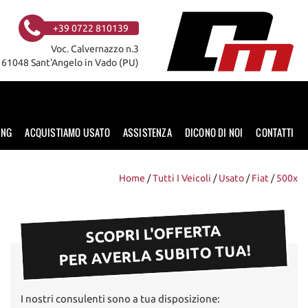
+39 0722 810139
Voc. Calvernazzo n.3
61048 Sant'Angelo in Vado (PU)
ING
ACQUISTIAMO USATO
ASSISTENZA
DICONO DI NOI
CONTATTI
Home
/
Tutti I Veicoli
/
Usato
/
Fiat
/
500x
SCOPRI L'OFFERTA
PER AVERLA SUBITO TUA!
I nostri consulenti sono a tua disposizione: