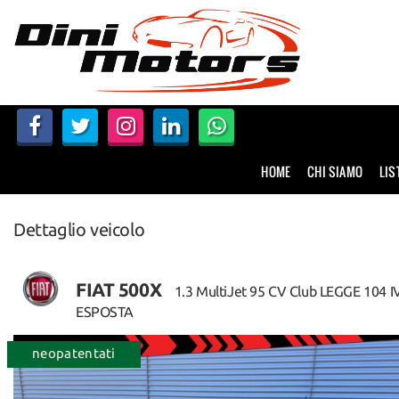
HOME
CHI SIAMO
LISTA VEICOLI
HOME
CHI SIAMO
LIS
NOLEGGIO A BREVE TERMINE
Dettaglio veicolo
SERVIZI
FINANZIAMENTI – LEASING
FIAT 500X
1.3 MultiJet 95 CV Club LEGGE 104 I
ESPOSTA
ACQUISTIAMO USATO
ntati
ordinabile
neopatentati
ASSISTENZA