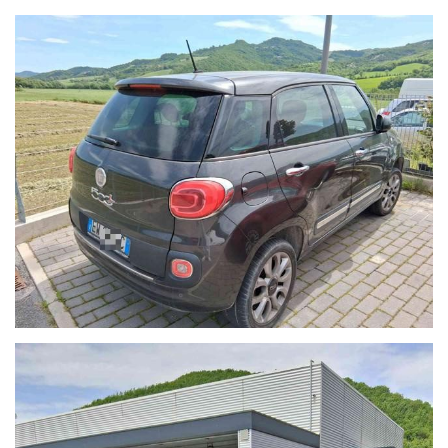
I nostri usati sono rigorosamente controllati e igienizzati prima
della consegna, sono coperti da garanzia di conformità europea
per 12 mesi, usufruibile su tutto il territorio Italiano, estendibile
fino 60 mesi (5 ANNI) con garanzie convenzionali ulteriori.
Ritiriamo o acquistiamo il tuo usato, per richiesta valutazione
descrivere la permuta con marca/modello/km/anno/condizioni
esterne/interne/meccaniche ed allegare delle foto evidenziando
eventuali difetti/lavori da eseguire.
Possibilità di pagamento con finanziamento o leasing in comode
rate personalizzabili, da valutare in sede poichè il calcolatore
automatico del sito è puramente indicativo.
Formule finanziarie con valore futuro garantito anche per i nostri
veicoli usati dove potrai decidere se tenerla o restituirla dopo
2/3/4 anni di rateizzazione.
Per gli interessati è gradito contatto telefonico allo 0722810139.
Vieni a conoscerci sul nostro sito www.dinimotors.com, troverai