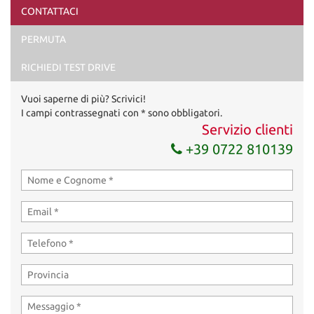
CONTATTACI
Ho letto e accetto
l'informativa privacy
*
PERMUTA
Acconsento al trattamento dei miei dati per finalità di
marketing
RICHIEDI TEST DRIVE
Invia la tua richiesta
Vuoi saperne di più? Scrivici!
I campi contrassegnati con * sono obbligatori.
Servizio clienti
+39 0722 810139