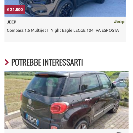
€ 21.800
€
JEEP
Compass 1.6 Multijet II Night Eagle LEGGE 104 IVA ESPOSTA
R
POTREBBE INTERESSARTI