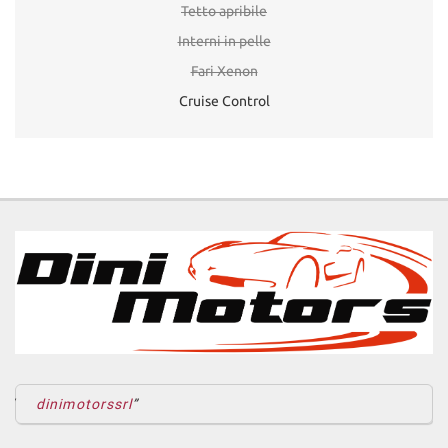
Tetto apribile
Interni in pelle
Fari Xenon
Cruise Control
dinimotorssrl