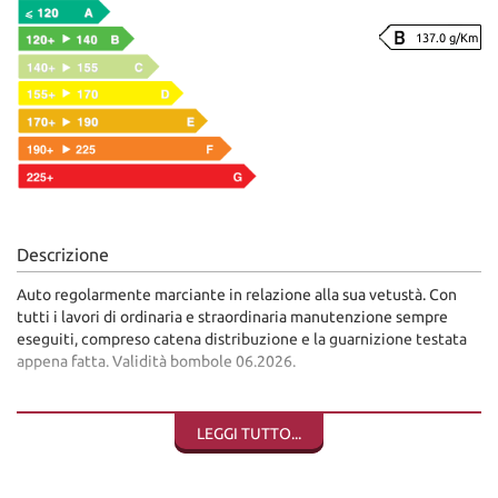
137.0 g/Km
Descrizione
Auto regolarmente marciante in relazione alla sua vetustà. Con
tutti i lavori di ordinaria e straordinaria manutenzione sempre
eseguiti, compreso catena distribuzione e la guarnizione testata
appena fatta. Validità bombole 06.2026.
Autovettura in pronta consegna visionabile presso la nostra sede
di Sant'angelo in vado (PU)
LEGGI TUTTO...
Dini Motors è sinonimo di garanzia: siamo al vostro servizio dal
1960.