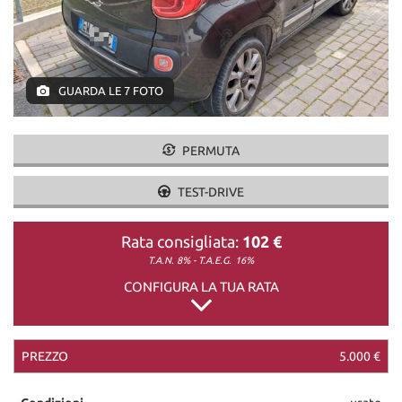
DICONO DI NOI
GUARDA LE 7 FOTO
CONTATTI
PERMUTA
TEST-DRIVE
Rata consigliata:
102 €
T.A.N. 8% - T.A.E.G.
16%
CONFIGURA LA TUA RATA
PREZZO
5.000 €