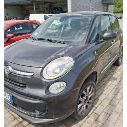
ulteriori foto e in altà qualità.
Ci puoi trovare a Sant'Angelo in Vado (PU) presso la nuova sede in
Voc. Calvernazzo n° 3 lungo la SS 73 bis accanto alla stazione di
servizio Beyfin.
siamo facilmente raggiungibili in pullman dalla stazione di Pesaro
o dalla stazione di Arezzo per il versante tirrenico.
I dettagli dell'auto inseriti nell'annuncio potrebbero in alcuni casi
differire da quelli realmente presenti sulla vettura; pertanto prima
dell'acquisto, vi invitiamo a verificare sia la correttezza degli
stessi che la disponibilità del veicolo.
Buon acquisto!