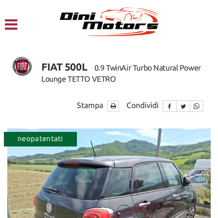
HOME
CHI SIAMO
FIAT 500L
0.9 TwinAir Turbo Natural Power
LISTA VEICOLI
Lounge TETTO VETRO
NOLEGGIO A BREVE TERMINE
Stampa
Condividi
SERVIZI
disponibile
neopatentati
disponib
FINANZIAMENTI – LEASING
ACQUISTIAMO USATO
ASSISTENZA