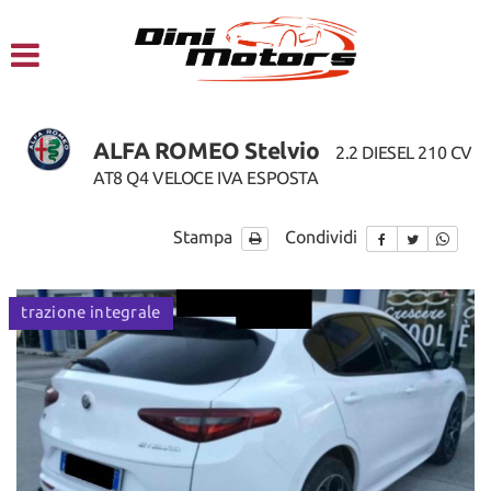
HOME
CHI SIAMO
ALFA ROMEO Stelvio
2.2 DIESEL 210 CV
LISTA VEICOLI
AT8 Q4 VELOCE IVA ESPOSTA
NOLEGGIO A BREVE TERMINE
Stampa
Condividi
SERVIZI
ordinabile
trazione integrale
ordinabi
FINANZIAMENTI – LEASING
ACQUISTIAMO USATO
ASSISTENZA