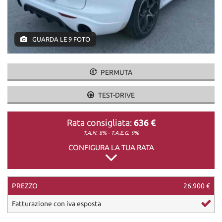
DICONO DI NOI
GUARDA LE 9 FOTO
CONTATTI
PERMUTA
TEST-DRIVE
Rata consigliata:
636 €
T.A.N. 8% - T.A.E.G.
9%
CONFIGURA LA TUA RATA
PREZZO
26.900 €
Fatturazione con iva esposta