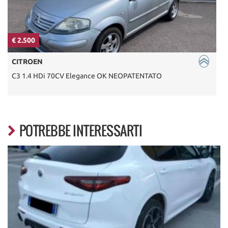
€ 2.500
€
CITROEN
C3 1.4 HDi 70CV Elegance OK NEOPATENTATO
POTREBBE INTERESSARTI