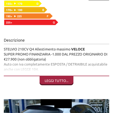
Descrizione
STELVIO 210CV Q4 Allestimento massimo
VELOCE
SUPER PROMO FINANZIARIA -1.000 DAL PREZZO ORIGINARIO DI
€27.900 (non obbligatoria)
Auto con iva completamente ESPOSTA / DETRAIBILE acquistabile
anche con LEGGE 104.
In allestimento superiore
VELOCE
compreso di, fari LED anteriori,
fari LED posteriori, colore metalizzato, sedili sportivi in pelle,
LEGGI TUTTO...
volante tagliato sportivo, cruise control adattivo, retrocamera,
sedili sportivi full elettrici con memorie, mantenimento della
corsia, clima automatico bi-zona, sedili riscaldati, volante
riscaldato, finestrini posteriori oscurati, keyless go, apple car play,
android auto, navigatore, alzacristalli elettrici ecc.. Distribuzione
sostituita nel Marzo 2025.