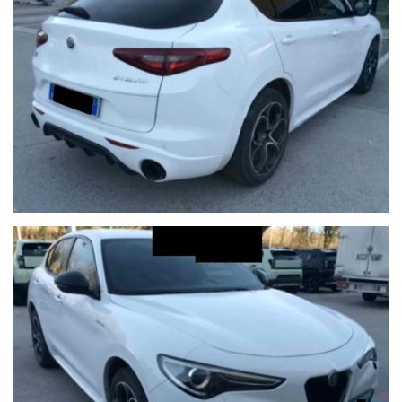
PER VISIONARE LA DISPONIBILITà COMPLETA DELLE NOSTRE
AUTO CLICCATE SOTTO ENTRANDO NELLA NOSTRA PAGINA
www.dinimotors.com
Tutti i veicoli sono in pronta consegna visionabili presso la nostra
sede principale di Sant'angelo in vado (PU)
Dini Motors è sinonimo di garanzia: siamo al vostro servizio dal
1960.
I nostri usati sono rigorosamente controllati e igienizzati prima
della consegna, sono coperti da garanzia di conformità europea
per 12 mesi, usufruibile su tutto il territorio Italiano, estendibile
fino 60 mesi (5 ANNI) con garanzie convenzionali ulteriori.
Ritiriamo o acquistiamo il tuo usato, per richiesta valutazione
descrivere la permuta con marca/modello/km/anno/condizioni
esterne/interne/meccaniche ed allegare delle foto evidenziando
eventuali difetti/lavori da eseguire.