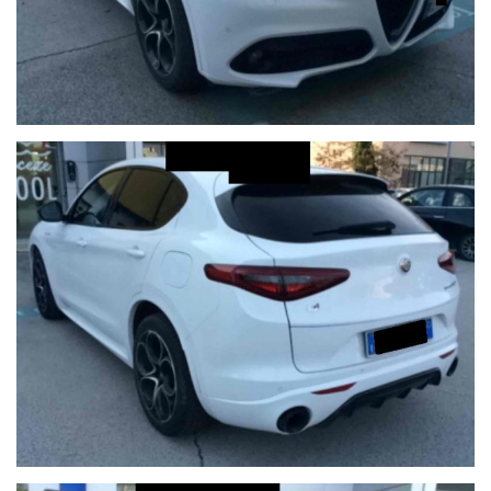
Possibilità di pagamento con finanziamento o leasing in comode
rate personalizzabili, da valutare in sede poichè il calcolatore
automatico del sito è puramente indicativo.
Formule finanziarie con valore futuro garantito anche per i nostri
veicoli usati dove potrai decidere se tenerla o restituirla dopo
2/3/4 anni di rateizzazione.
Per gli interessati è gradito contatto telefonico allo 0722810139.
Ci puoi trovare a Sant'Angelo in Vado (PU) presso la nuova sede in
Voc. Calvernazzo n° 3 lungo la SS 73 bis accanto alla stazione di
servizio Beyfin.
Siamo facilmente raggiungibili in pullman dalla stazione di Pesaro
o dalla stazione di Arezzo per il versante tirrenico.
Qualche dettaglio dell'auto inserito nell'annuncio dal sistema
automatico o dal nostro operatore potrebbe anche differire o
essere errato, pertanto ricordiamo che questo è solo un'annuncio
e prima dell'acquisto, vi invitiamo a verificare sia la correttezza
degli stessi in sede che la disponibilità del veicolo.