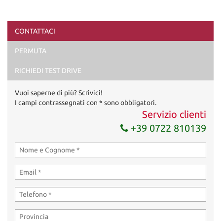
CONTATTACI
Ho letto e accetto
l'informativa privacy
*
PERMUTA
Acconsento al trattamento dei miei dati per finalità di
marketing
RICHIEDI TEST DRIVE
Invia la tua richiesta
Vuoi saperne di più? Scrivici!
I campi contrassegnati con * sono obbligatori.
Servizio clienti
+39 0722 810139