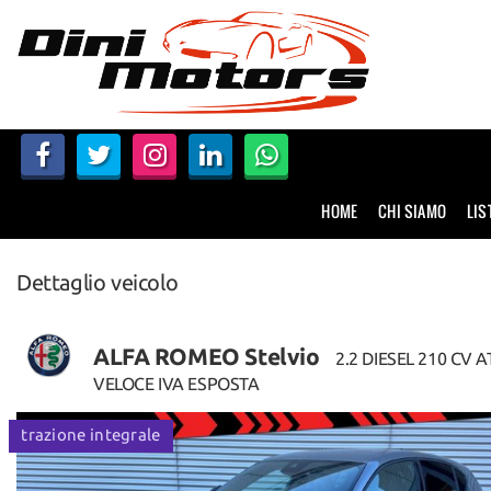
HOME
CHI SIAMO
LISTA VEICOLI
HOME
CHI SIAMO
LIS
NOLEGGIO A BREVE TERMINE
Dettaglio veicolo
SERVIZI
FINANZIAMENTI – LEASING
ALFA ROMEO Stelvio
2.2 DIESEL 210 CV A
VELOCE IVA ESPOSTA
ACQUISTIAMO USATO
disponibile
trazione integrale
disponib
ASSISTENZA