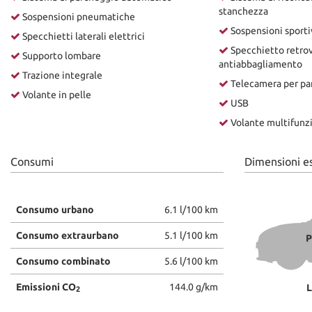
stanchezza
Sospensioni pneumatiche
Sospensioni sporti
Specchietti laterali elettrici
Specchietto retrov
Supporto lombare
antiabbagliamento
Trazione integrale
Telecamera per par
Volante in pelle
USB
Volante multifunz
Consumi
Dimensioni e
Consumo urbano
6.1 l/100 km
Consumo extraurbano
5.1 l/100 km
P
Consumo combinato
5.6 l/100 km
Emissioni CO
144.0 g/km
L
2