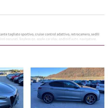
olante tagliato sportivo, cruise control adattivo, retrocamera, sedili
ori oscurati, keyless go, apple car play, android auto, navigatore,
fruibile su tutto il territorio Italiano, estendibile fino 60 mesi (5