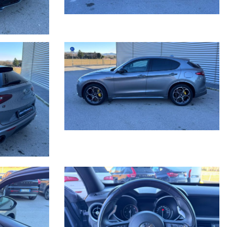
ne/meccaniche ed allegare delle foto evidenziando eventuali
el sito è puramente indicativo.
i rateizzazione.
fin.
pertanto ricordiamo che questo è solo un'annuncio e prima