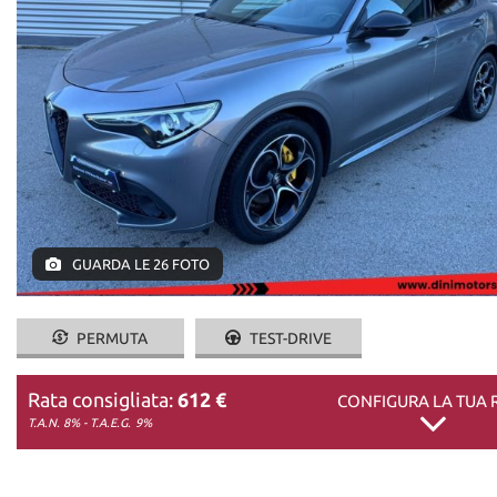
DICONO DI NOI
CONTATTI
GUARDA LE 26 FOTO
PERMUTA
TEST-DRIVE
Rata consigliata:
612 €
CONFIGURA LA TUA 
T.A.N. 8% - T.A.E.G.
9%