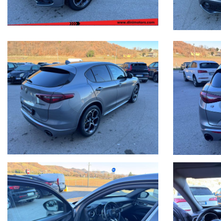
Ritiriamo o acquistiamo il tuo usato, per richiesta valutazione des
difetti/lavori da eseguire.
Possibilità di pagamento con finanziamento o leasing in comode rate p
Formule finanziarie con valore futuro garantito anche per i nostri veic
Per gli interessati è gradito contatto telefonico allo 0722810139.
Ci puoi trovare a Sant'Angelo in Vado (PU) presso la nuova sede in Voc.
Siamo facilmente raggiungibili in pullman dalla stazione di Pesaro o da
Qualche dettaglio dell'auto inserito nell'annuncio dal sistema autom
dell'acquisto, vi invitiamo a verificare sia la correttezza degli stessi i
Buon acquisto!