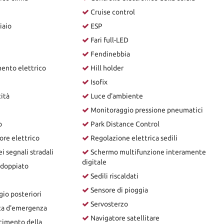
Cruise control
iaio
ESP
Fari full-LED
Fendinebbia
ento elettrico
Hill holder
Isofix
ità
Luce d'ambiente
Monitoraggio pressione pneumatici
o
Park Distance Control
ore elettrico
Regolazione elettrica sedili
 segnali stradali
Schermo multifunzione interamente
digitale
sdoppiato
Sedili riscaldati
Sensore di pioggia
gio posteriori
Servosterzo
ta d'emergenza
Navigatore satellitare
cimento della