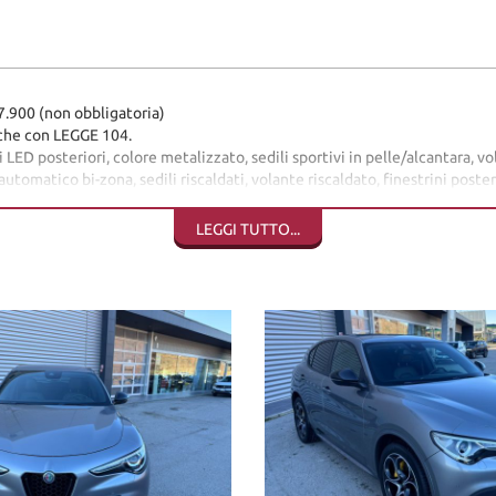
00 (non obbligatoria)
che con LEGGE 104.
i LED posteriori, colore metalizzato, sedili sportivi in pelle/alcantara, v
tomatico bi-zona, sedili riscaldati, volante riscaldato, finestrini posteri
LEGGI TUTTO...
O CLICCATE SOTTO ENTRANDO NELLA NOSTRA PAGINA
de principale di Sant'angelo in vado (PU)
 consegna, sono coperti da garanzia di conformità europea per 12 mesi, usu