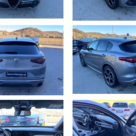
crivere la permuta con marca/modello/km/anno/condizioni esterne/inter
ersonalizzabili, da valutare in sede poichè il calcolatore automatico d
oli usati dove potrai decidere se tenerla o restituirla dopo 2/3/4 anni d
 Calvernazzo n° 3 lungo la SS 73 bis accanto alla stazione di servizio Bey
lla stazione di Arezzo per il versante tirrenico.
atico o dal nostro operatore potrebbe anche differire o essere errato, 
n sede che la disponibilità del veicolo.