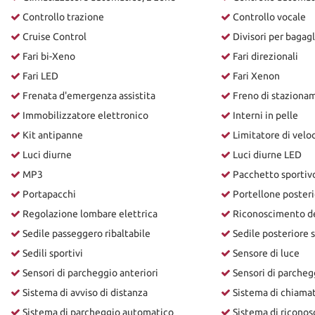
Controllo trazione
Controllo vocale
Cruise Control
Divisori per bagagl
Fari bi-Xeno
Fari direzionali
Fari LED
Fari Xenon
Frenata d'emergenza assistita
Freno di stazionam
Immobilizzatore elettronico
Interni in pelle
Kit antipanne
Limitatore di veloc
Luci diurne
Luci diurne LED
MP3
Pacchetto sportiv
Portapacchi
Portellone posteri
Regolazione lombare elettrica
Riconoscimento dei
Sedile passeggero ribaltabile
Sedile posteriore 
Sedili sportivi
Sensore di luce
Sensori di parcheggio anteriori
Sensori di parcheg
Sistema di avviso di distanza
Sistema di chiama
Sistema di parcheggio automatico
Sistema di riconos