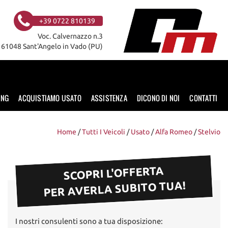
+39 0722 810139
Voc. Calvernazzo n.3
61048 Sant'Angelo in Vado (PU)
ING
ACQUISTIAMO USATO
ASSISTENZA
DICONO DI NOI
CONTATTI
Home
/
Tutti I Veicoli
/
Usato
/
Alfa Romeo
/
Stelvio
SCOPRI L'OFFERTA
PER AVERLA SUBITO TUA!
I nostri consulenti sono a tua disposizione: