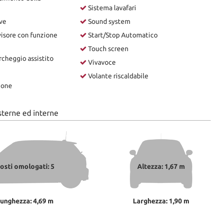
Sistema lavafari
ve
Sound system
isore con funzione
Start/Stop Automatico
Touch screen
cheggio assistito
Vivavoce
Volante riscaldabile
ione
sterne ed interne
osti omologati: 5
Altezza: 1,67 m
unghezza: 4,69 m
Larghezza: 1,90 m