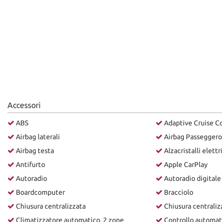
Accessori
ABS
Adaptive Cruise C
Airbag laterali
Airbag Passeggero
Airbag testa
Alzacristalli elettr
Antifurto
Apple CarPlay
Autoradio
Autoradio digitale
Boardcomputer
Bracciolo
Chiusura centralizzata
Chiusura centrali
Climatizzatore automatico, 2 zone
Controllo automat