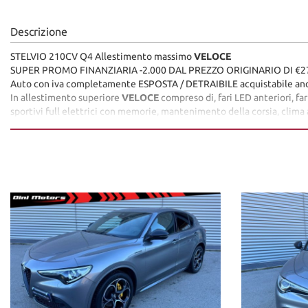
Descrizione
STELVIO 210CV Q4 Allestimento massimo
VELOCE
SUPER PROMO FINANZIARIA -2.000 DAL PREZZO ORIGINARIO DI €27.9
Auto con iva completamente ESPOSTA / DETRAIBILE acquistabile an
In allestimento superiore
VELOCE
compreso di, fari LED anteriori, far
sportivi full elettrici con memorie, mantenimento della corsia, clima au
alzacristalli elettrici ecc.. Distribuzione sostituita nel Marzo 2025.
PER VISIONARE LA DISPONIBILITà COMPLETA DELLE NOSTRE AUT
www.dinimotors.com
Tutti i veicoli sono in pronta consegna visionabili presso la nostra se
Dini Motors è sinonimo di garanzia: siamo al vostro servizio dal 1960.
I nostri usati sono rigorosamente controllati e igienizzati prima della
ANNI) con garanzie convenzionali ulteriori.