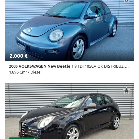
Autoradio • Bluetooth • Cerchi in lega • Chiusura centralizzata •
Climatizzatore • Controllo trazione • ESP • Fendinebbia •
Immobilizzatore elettronico • Sensori di parcheggio posteriori •
Servosterzo • Specchietti laterali elettrici
2.000 €
2005 VOLKSWAGEN New Beetle
1.9 TDI 105CV OK DISTRIBUZIONE
1.896 Cm³ • Diesel
276.781 Km • Cambio Manuale (5) • Grigio scuro metallizzato • 3
Porte • ABS • Airbag • Airbag laterali • Airbag Passeggero • Airbag
posteriore • Alzacristalli elettrici • Antifurto • Autoradio •
Boardcomputer • Bracciolo • Cerchi in lega • Chiusura centralizzata
• Climatizzatore • Controllo automatico clima • Controllo trazione
• ESP • Fendinebbia • Immobilizzatore elettronico • Lettore CD •
MP3 • Servosterzo • Specchietti laterali elettrici • USB • Volante
multifunzione