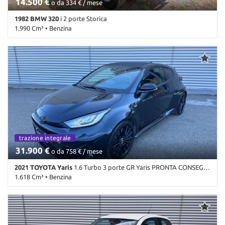
14.500 €
o da 334 € / mese
1982 BMW 320
i 2 porte Storica
1.990 Cm³ • Benzina
102.000 Km • Cambio Manuale (5) • Grigio metallizzato • 2 Porte
ordinabile
trazione integrale
ordinabile
31.900 €
o da 758 € / mese
2021 TOYOTA Yaris
1.6 Turbo 3 porte GR Yaris PRONTA CONSEGNA
1.618 Cm³ • Benzina
45.397 Km • Cambio Manuale (6) • Nero metallizzato • 3 Porte •
ABS • Adaptive Cruise Control • Airbag • Airbag laterali • Airbag
Passeggero • Airbag posteriore • Airbag testa • Alzacristalli
elettrici • Android Auto • Apple CarPlay • Assistente abbaglianti •