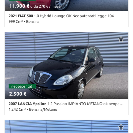
11.900 €
o da 270 € / mese
2021 FIAT 500
1.0 Hybrid Lounge OK Neopatentati legge 104
999 Cm³ • Benzina
58.000 Km • Cambio Manuale (6) • Rosso pastello • 2 Porte • ABS •
Airbag • Airbag laterali • Airbag Passeggero • Airbag testa •
Autoradio • Autoradio digitale • Bluetooth • Cerchi in lega •
Chiusura centralizzata • Climatizzatore • Controllo trazione • Cruise
Control • ESP • Immobilizzatore elettronico • Sensori di
parcheggio posteriori • Servosterzo • Specchietti laterali elettrici
neopatentati
2.500 €
2007 LANCIA Ypsilon
1.2 Passion IMPIANTO METANO ok neopantentato
1.242 Cm³ • Benzina/Metano
260.000 Km • Cambio Manuale (5) • Nero metallizzato • 3 Porte •
ABS • Airbag • Airbag laterali • Airbag testa • Alzacristalli elettrici
• Autoradio • Boardcomputer • Bracciolo • Cerchioni in acciaio •