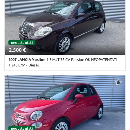
Alzacristalli elettrici • Autoradio • Bracciolo • Cerchi in lega •
Chiusura centralizzata • Climatizzatore • Climatizzatore
automatico, 2 zone • Controllo trazione • Fendinebbia •
Immobilizzatore elettronico • MP3 • Servosterzo • Specchietti
laterali elettrici
neopatentati
2.500 €
2007 LANCIA Ypsilon
1.3 MJT 75 CV Passion OK NEOPATENTATI
1.248 Cm³ • Diesel
238.000 Km • Cambio Manuale (5) • Viola metallizzato • 3 Porte •
ABS • Airbag • Airbag Passeggero • Autoradio • Chiusura
centralizzata • Climatizzatore • Immobilizzatore elettronico •
Servosterzo
ordinabile
neopatentati
ordinabile