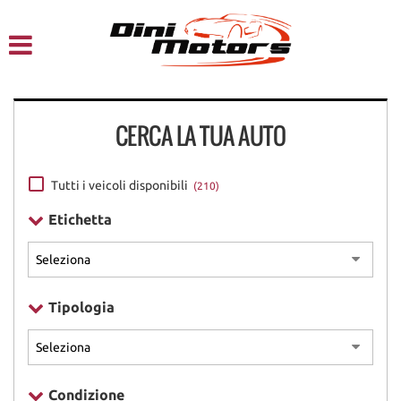
HOME
CHI SIAMO
CERCA LA TUA AUTO
LISTA VEICOLI
NOLEGGIO A BREVE TERMINE
Tutti i veicoli disponibili
(210)
Etichetta
SERVIZI
FINANZIAMENTI – LEASING
Tipologia
ACQUISTIAMO USATO
ASSISTENZA
Condizione