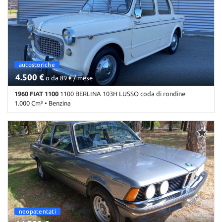
Chiusura centralizzata • Climatizzatore • Controllo trazione • ESP •
Immobilizzatore elettronico • Impianto GPL della casa • Interni in
pelle • Kit antipanne • Lettore CD • Servosterzo • Sound system •
Specchietti laterali elettrici
autostoriche
4.500 €
o da 89 € / mese
1960 FIAT 1100
1100 BERLINA 103H LUSSO coda di rondine
1.000 Cm³ • Benzina
1.000 Km • Cambio Manuale • Beige pastello • 5 Porte
autostoriche
neopatentati
autostorich