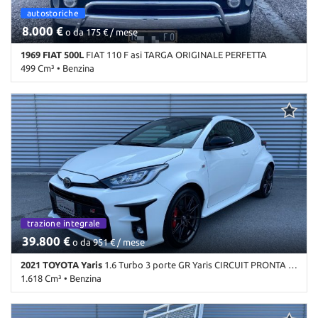
autostoriche
8.000 €
o da 175 € / mese
1969 FIAT 500L
FIAT 110 F asi TARGA ORIGINALE PERFETTA
499 Cm³ • Benzina
23.000 Km • Cambio Manuale • Nero metallizzato • 2 Porte
trazione integrale
39.800 €
o da 951 € / mese
2021 TOYOTA Yaris
1.6 Turbo 3 porte GR Yaris CIRCUIT PRONTA CONSEGNA
1.618 Cm³ • Benzina
18.000 Km • Cambio Manuale (6) • Bianco perlato • 3 Porte • ABS •
Adaptive Cruise Control • Airbag • Airbag laterali • Airbag